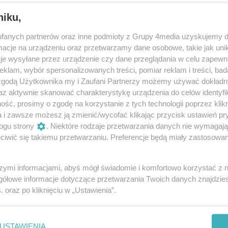
niku,
fanych partnerów oraz inne podmioty z Grupy 4media uzyskujemy d
cje na urządzeniu oraz przetwarzamy dane osobowe, takie jak unika
 ulegną granice okręgów wyborczych.
je wysyłane przez urządzenie czy dane przeglądania w celu zapewn
klam, wybór spersonalizowanych treści, pomiar reklam i treści, bad
 zgodą Użytkownika my i Zaufani Partnerzy możemy używać dokład
 poszczególnych okręgach i zostały wprowadzone
az aktywnie skanować charakterystykę urządzenia do celów identyfi
ninie.
ść, prosimy o zgodę na korzystanie z tych technologii poprzez klikn
a i zawsze możesz ją zmienić/wycofać klikając przycisk ustawień pr
ogu strony
. Niektóre rodzaje przetwarzania danych nie wymagaj
iwić się takiemu przetwarzaniu. Preferencje będą miały zastosowania
 2024
szymi informacjami, abyś mógł świadomie i komfortowo korzystać z
gółowe informacje dotyczące przetwarzania Twoich danych znajdzi
s
. oraz po kliknięciu w „Ustawienia”.
USTAWIENIA