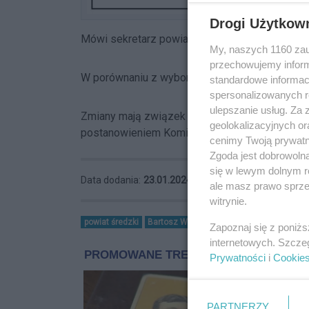
Drogi Użytkow
Mówi sekretarz powiatu Bartosz Wieliński.
My, naszych 1160 zau
przechowujemy informa
W porównaniu z wyborami sprzed 6 lat zmianie
standardowe informac
spersonalizowanych re
ulepszanie usług. Za
Zmiany mają związek z liczbą mieszkańców w
geolokalizacyjnych or
postanowieniem Komisarza Wyborczego w Ko
cenimy Twoją prywatno
Zgoda jest dobrowoln
się w lewym dolnym r
Data dodania:
23.01.2024 12:37
ale masz prawo sprzec
witrynie.
powiat średzki
Bartosz Wieliński
wybory samorządowe
Zapoznaj się z poniż
internetowych. Szcze
Prywatności
i
Cookie
PARTNERZY