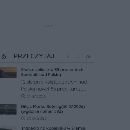
REKLAMA
PRZECZYTAJ
Poprzednie
Następne
Kliknij aby zobaczyć w
Słońce zniknie w 85 procentach.
Spektakl nad Polską
12 sierpnia Księżyc zasłoni nad
Polską nawet 85 proc. tarczy
Słońca. Największe zaćmienie od
Data dodania artykułu:
31.07.2026
27 lat przypadnie tuż przed
Hity z Marka Satelity(30.07.2026)
zachodem.
(wydanie numer 583)
Data dodania artykułu:
30.07.2026
Tragedia na kąpielisku w Śremie.