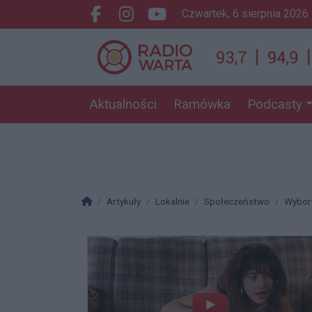
czwartek, 6 sierpnia 2026
Facebook.com
Instagram.com
Youtube.com
Aktualności
Ramówka
Podcasty
Strona główna
Artykuły
Lokalnie
Społeczeństwo
Wybory