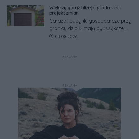
zapowiada połączenie syren
Większy garaż bliżej sąsiada. Jest
alarmowych, alertów RCB i aplikacji
projekt zmian
w jeden system.
Garaże i budynki gospodarcze przy
granicy działki mają być większe.
Projekt zaostrza też zasady
Data dodania artykułu:
03.08.2026
dotyczące ostrych zakończeń
ogrodzeń.
REKLAMA
REKLAMA