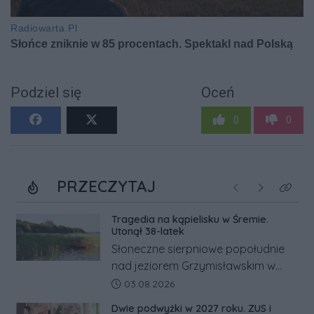
Podziel się
Oceń
0
0
PRZECZYTAJ
Poprzednie
Następne
Kliknij
Tragedia na kąpielisku w Śremie.
Utonął 38-latek
Słoneczne sierpniowe popołudnie
nad jeziorem Grzymisławskim w
powiecie śremskim zakończyło się
Data dodania artykułu:
03.08.2026
dramatem, którego nie zdołały
Dwie podwyżki w 2027 roku. ZUS i