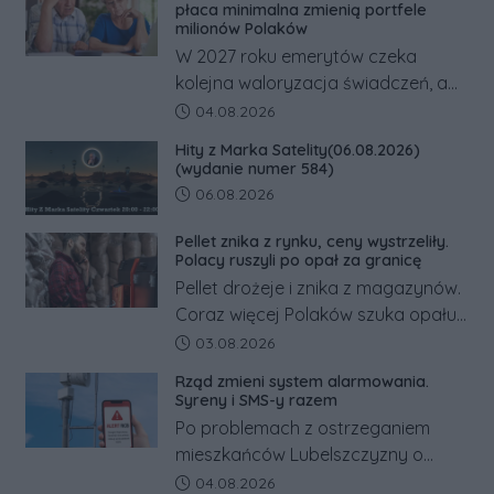
odwrócić nawet natychmiastowe
płaca minimalna zmienią portfele
działania służb ratunkowych.
milionów Polaków
W 2027 roku emerytów czeka
kolejna waloryzacja świadczeń, a
pracowników podwyżka płacy
Data dodania artykułu:
04.08.2026
minimalnej. Sprawdzamy, ile dzięki
Hity z Marka Satelity(06.08.2026)
tym zmianom zyskają.
(wydanie numer 584)
Data dodania artykułu:
06.08.2026
Pellet znika z rynku, ceny wystrzeliły.
Polacy ruszyli po opał za granicę
Pellet drożeje i znika z magazynów.
Coraz więcej Polaków szuka opału
za granicą, gdzie bywa nawet
Data dodania artykułu:
03.08.2026
kilkaset złotych tańszy niż w kraju.
Rząd zmieni system alarmowania.
Co się dzieje?
Syreny i SMS-y razem
Po problemach z ostrzeganiem
mieszkańców Lubelszczyzny o
rosyjskim zagrożeniu rząd
Data dodania artykułu:
04.08.2026