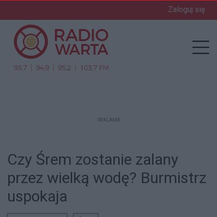
Zaloguj się
enu
Prz
REKLAMA
Czy Śrem zostanie zalany
przez wielką wodę? Burmistrz
uspokaja