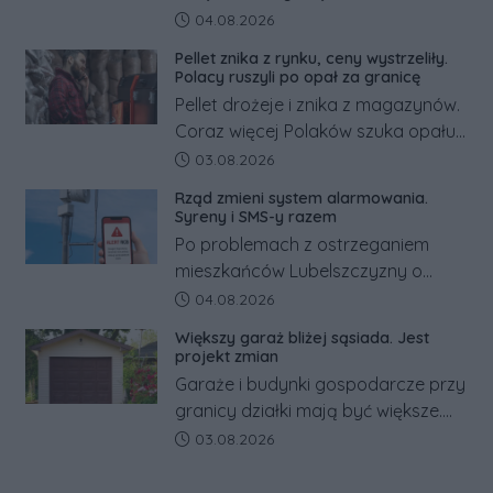
pracowników podwyżka płacy
Data dodania artykułu:
04.08.2026
minimalnej. Sprawdzamy, ile dzięki
Pellet znika z rynku, ceny wystrzeliły.
tym zmianom zyskają.
Polacy ruszyli po opał za granicę
Pellet drożeje i znika z magazynów.
Coraz więcej Polaków szuka opału
za granicą, gdzie bywa nawet
Data dodania artykułu:
03.08.2026
kilkaset złotych tańszy niż w kraju.
Rząd zmieni system alarmowania.
Co się dzieje?
Syreny i SMS-y razem
Po problemach z ostrzeganiem
mieszkańców Lubelszczyzny o
rosyjskim zagrożeniu rząd
Data dodania artykułu:
04.08.2026
zapowiada połączenie syren
Większy garaż bliżej sąsiada. Jest
alarmowych, alertów RCB i aplikacji
projekt zmian
w jeden system.
Garaże i budynki gospodarcze przy
granicy działki mają być większe.
Projekt zaostrza też zasady
Data dodania artykułu:
03.08.2026
dotyczące ostrych zakończeń
ogrodzeń.