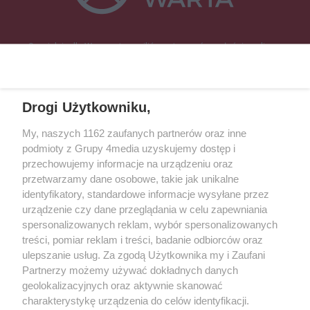
Specjalnie dla Was postanowiliśmy stworzyć rozgłośnię radiową
zajmującą się sprawami mieszkańców naszego regionu.
Nadajemy na
częstotliwościach: 93.7 FM, 95.2 FM, 103.7 FM, 94.9 FM dla mieszkańców
wschodniej i południowej Wielkopolski (Września, Środa Wlkp., Słupca,
Drogi Użytkowniku,
Śrem, Jarocin, Gniezno, Ostrów Wlkp.).
My, naszych 1162 zaufanych partnerów oraz inne
podmioty z Grupy 4media uzyskujemy dostęp i
Kontakt
Reklama
Patronat
Dane firmowe
przechowujemy informacje na urządzeniu oraz
Regulamin serwisu i ogłoszeń drobnych
przetwarzamy dane osobowe, takie jak unikalne
Regulamin konkursów
Polityka prywatności
identyfikatory, standardowe informacje wysyłane przez
Przetwarzanie danych osobowych
urządzenie czy dane przeglądania w celu zapewniania
spersonalizowanych reklam, wybór spersonalizowanych
treści, pomiar reklam i treści, badanie odbiorców oraz
Zapisz się do newslettera
ulepszanie usług. Za zgodą Użytkownika my i Zaufani
Dołącz do grona ludzi najlepiej poinformowanych!
Partnerzy możemy używać dokładnych danych
geolokalizacyjnych oraz aktywnie skanować
Zapisz się »
charakterystykę urządzenia do celów identyfikacji.