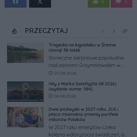
0
0
PRZECZYTAJ
Poprzednie
Następne
Kliknij
Tragedia na kąpielisku w Śremie.
Utonął 38-latek
Słoneczne sierpniowe popołudnie
nad jeziorem Grzymisławskim w
powiecie śremskim zakończyło się
Data dodania artykułu:
03.08.2026
dramatem, którego nie zdołały
Hity z Marka Satelity(06.08.2026)
odwrócić nawet natychmiastowe
(wydanie numer 584)
działania służb ratunkowych.
Data dodania artykułu:
06.08.2026
Dwie podwyżki w 2027 roku. ZUS i
płaca minimalna zmienią portfele
milionów Polaków
W 2027 roku emerytów czeka
kolejna waloryzacja świadczeń, a