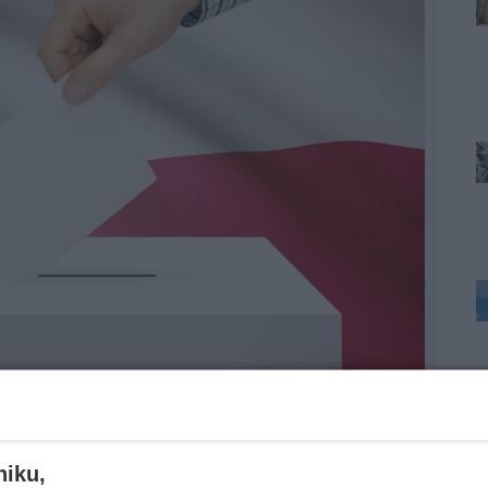
niku,
zamierzają pójść tego dnia do urn wyborczych.