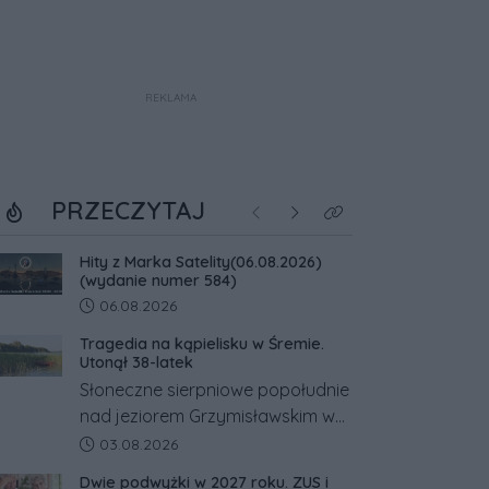
REKLAMA
PRZECZYTAJ
Poprzednie
Następne
Kliknij aby zobaczyć w
Hity z Marka Satelity(06.08.2026)
(wydanie numer 584)
Data dodania artykułu:
06.08.2026
Tragedia na kąpielisku w Śremie.
Utonął 38-latek
Słoneczne sierpniowe popołudnie
nad jeziorem Grzymisławskim w
powiecie śremskim zakończyło
Data dodania artykułu:
03.08.2026
się dramatem, którego nie
Dwie podwyżki w 2027 roku. ZUS i