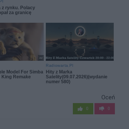
Oceń
0
0