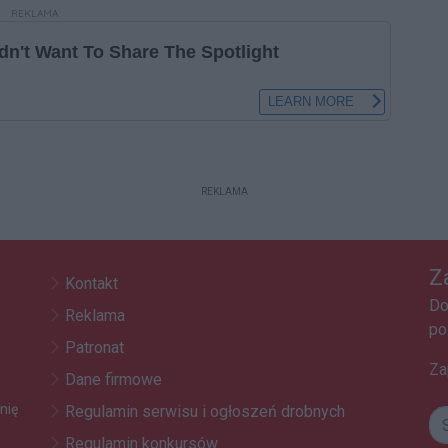
REKLAMA
REKLAMA
Z
Kontakt
Do
Reklama
po
Patronat
Za
Dane firmowe
nię
Regulamin serwisu i ogłoszeń drobnych
Regulamin konkursów