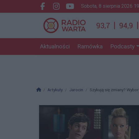
sobota, 8 sierpnia 2026 1
Facebook.com
Instagram.com
Youtube.com
Aktualności
Ramówka
Podcasty
Strona główna
Artykuły
Jarocin
Szykują się zmiany? Wyb