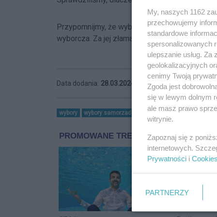
My, naszych 1162 zau
przechowujemy informa
Przypomnijmy, że wybory samorządowe odbędą 
standardowe informac
wyborcza. Za jej złamanie będą obowiązywać w
spersonalizowanych re
ulepszanie usług. Za
geolokalizacyjnych or
cenimy Twoją prywatno
Data dodania:
28.03.2024 15:29
Zgoda jest dobrowoln
się w lewym dolnym r
ale masz prawo sprzec
wybory
wybory samorzadowe 2024
witrynie.
Zapoznaj się z poniż
internetowych. Szcze
Prywatności
i
Cookie
PARTNERZY