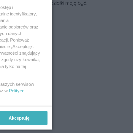
przy granicy działki mają być
ostęp i
większe. Projekt zaostrza też
Data dodania artykułu:
03.08.2026
lne identyfikatory,
zasady dotyczące ostrych
iania
zakończeń ogrodzeń.
anie odbiorców oraz
nych danych
kacji. Ponieważ
ięcie „Akceptuję”.
ywatności znajdujący
ą zgody użytkownika,
 tylko na tej
 naszych serwisów
esz w
Polityce
Akceptuję