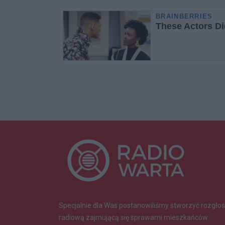
Specjalnie dla Was postanowiliśmy stworzyć rozgłoś
radiową zajmującą się sprawami mieszkańców