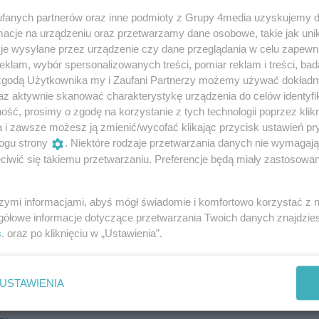
fanych partnerów oraz inne podmioty z Grupy 4media uzyskujemy d
cje na urządzeniu oraz przetwarzamy dane osobowe, takie jak unika
się 7 kwietnia. Dzień wcześniej rozpocznie się cisza
je wysyłane przez urządzenie czy dane przeglądania w celu zapewn
ysokie kary.
klam, wybór spersonalizowanych treści, pomiar reklam i treści, bad
 zgodą Użytkownika my i Zaufani Partnerzy możemy używać dokład
az aktywnie skanować charakterystykę urządzenia do celów identyfi
ść, prosimy o zgodę na korzystanie z tych technologii poprzez klikn
a i zawsze możesz ją zmienić/wycofać klikając przycisk ustawień pr
ogu strony
. Niektóre rodzaje przetwarzania danych nie wymagaj
iwić się takiemu przetwarzaniu. Preferencje będą miały zastosowania
szymi informacjami, abyś mógł świadomie i komfortowo korzystać z
gółowe informacje dotyczące przetwarzania Twoich danych znajdzi
s
. oraz po kliknięciu w „Ustawienia”.
USTAWIENIA