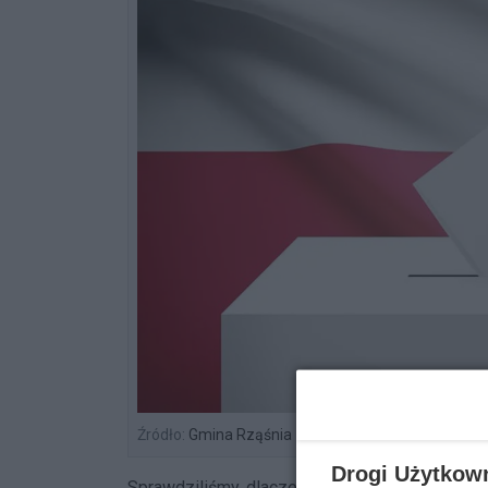
Źródło:
Gmina Rząśnia
Drogi Użytkow
Sprawdziliśmy, dlaczego mieszkańcy Jarocina 