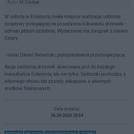
Autor:
M. Czubak
W sobotę w Esterpolu miała miejsce realizacja oddolnej
inicjatywy polegającej na posadzeniu kilkunastu drzewek -
odmian jabłoni ozdobnej. Wydarzenie ma związek z rokiem
Estery.
- mówi Daniel Niewiński, pomysłodawca przedsięwzięcia.
Akcja sadzenia drzewek skierowana jest do każdego
mieszkańca Esterpola, ale nie tylko. Sadzonki pochodzą z
własnego chowu lub zostały zakupione z własnych
środków finansowych.
Data dodania:
06.04.2024 18:54
esterpole
rok estery
sadzenie drzewek
drzewka