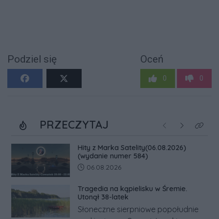
Podziel się
Oceń
0
0
PRZECZYTAJ
Poprzednie
Następne
Kliknij
Hity z Marka Satelity(06.08.2026)
(wydanie numer 584)
Data dodania artykułu:
06.08.2026
Tragedia na kąpielisku w Śremie.
Utonął 38-latek
Słoneczne sierpniowe popołudnie