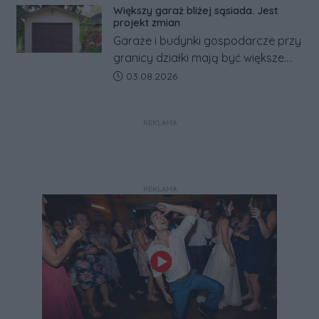
zapowiada połączenie syren
Większy garaż bliżej sąsiada. Jest
alarmowych, alertów RCB i aplikacji
projekt zmian
w jeden system.
Garaże i budynki gospodarcze przy
granicy działki mają być większe.
Projekt zaostrza też zasady
Data dodania artykułu:
03.08.2026
dotyczące ostrych zakończeń
ogrodzeń.
REKLAMA
REKLAMA