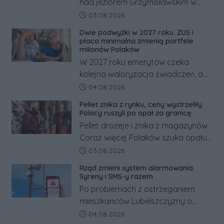
nad jeziorem Grzymisławskim w
powiecie śremskim zakończyło się
Data dodania artykułu:
03.08.2026
dramatem, którego nie zdołały
Dwie podwyżki w 2027 roku. ZUS i
odwrócić nawet natychmiastowe
płaca minimalna zmienią portfele
działania służb ratunkowych.
milionów Polaków
W 2027 roku emerytów czeka
kolejna waloryzacja świadczeń, a
pracowników podwyżka płacy
Data dodania artykułu:
04.08.2026
minimalnej. Sprawdzamy, ile dzięki
Pellet znika z rynku, ceny wystrzeliły.
tym zmianom zyskają.
Polacy ruszyli po opał za granicę
Pellet drożeje i znika z magazynów.
Coraz więcej Polaków szuka opału
za granicą, gdzie bywa nawet
Data dodania artykułu:
03.08.2026
kilkaset złotych tańszy niż w kraju.
Rząd zmieni system alarmowania.
Co się dzieje?
Syreny i SMS-y razem
Po problemach z ostrzeganiem
mieszkańców Lubelszczyzny o
rosyjskim zagrożeniu rząd
Data dodania artykułu:
04.08.2026