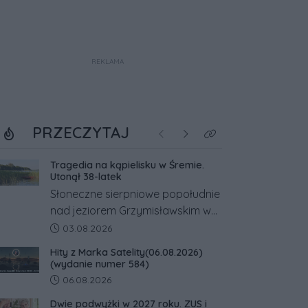
REKLAMA
PRZECZYTAJ
Poprzednie
Następne
Kliknij aby zobaczyć w
Tragedia na kąpielisku w Śremie.
Utonął 38-latek
Słoneczne sierpniowe popołudnie
nad jeziorem Grzymisławskim w
powiecie śremskim zakończyło
Data dodania artykułu:
03.08.2026
się dramatem, którego nie
Hity z Marka Satelity(06.08.2026)
zdołały odwrócić nawet
(wydanie numer 584)
natychmiastowe działania służb
Data dodania artykułu:
06.08.2026
ratunkowych.
Dwie podwyżki w 2027 roku. ZUS i