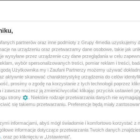
rolina Łachowska.
ku mieszkańców dziś o godzinie 11:00.
niku,
 ponad 1 mln zł od Fundacji Pracowniczej,
fanych partnerów oraz inne podmioty z Grupy 4media uzyskujemy d
cje na urządzeniu oraz przetwarzamy dane osobowe, takie jak unika
je wysyłane przez urządzenie czy dane przeglądania w celu zapewn
klam, wybór spersonalizowanych treści, pomiar reklam i treści, bad
 zgodą Użytkownika my i Zaufani Partnerzy możemy używać dokład
az aktywnie skanować charakterystykę urządzenia do celów identyfi
ść, prosimy o zgodę na korzystanie z tych technologii poprzez klikn
a i zawsze możesz ją zmienić/wycofać klikając przycisk ustawień pr
ogu strony
. Niektóre rodzaje przetwarzania danych nie wymagaj
iwić się takiemu przetwarzaniu. Preferencje będą miały zastosowania
szymi informacjami, abyś mógł świadomie i komfortowo korzystać z
gółowe informacje dotyczące przetwarzania Twoich danych znajdzi
s
. oraz po kliknięciu w „Ustawienia”.