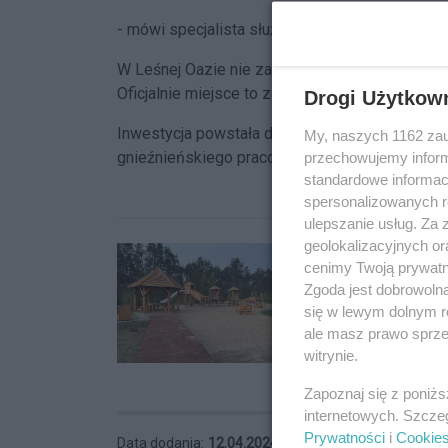
- mówi specjalista służby leśnej w Gnieźnie Ka
W Leśnej Oazie nie zabrakło także tyrolki.
Oficjalnie miejsce to zostanie oddane do użyt
Drogi Użytkow
Inwestycja powstała dzięki grantowi o wartości
My, naszych 1162 zau
przechowujemy informa
gnieźnieńskiego pracodawcy firmy VELUX.
standardowe informac
spersonalizowanych re
ulepszanie usług. Za
geolokalizacyjnych or
cenimy Twoją prywatno
Zgoda jest dobrowoln
się w lewym dolnym r
ale masz prawo sprzec
witrynie.
Zapoznaj się z poniż
internetowych. Szcze
Prywatności
i
Cookie
Data dodania:
12.04.2024 14:00