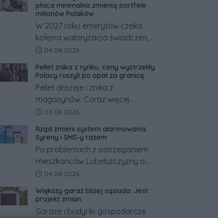
płaca minimalna zmienią portfele
milionów Polaków
W 2027 roku emerytów czeka
kolejna waloryzacja świadczeń, a
pracowników podwyżka płacy
Data dodania artykułu:
04.08.2026
minimalnej. Sprawdzamy, ile dzięki
Pellet znika z rynku, ceny wystrzeliły.
tym zmianom zyskają.
Polacy ruszyli po opał za granicę
Pellet drożeje i znika z
magazynów. Coraz więcej
Polaków szuka opału za granicą,
Data dodania artykułu:
03.08.2026
gdzie bywa nawet kilkaset
Rząd zmieni system alarmowania.
złotych tańszy niż w kraju. Co się
Syreny i SMS-y razem
dzieje?
Po problemach z ostrzeganiem
mieszkańców Lubelszczyzny o
rosyjskim zagrożeniu rząd
Data dodania artykułu:
04.08.2026
zapowiada połączenie syren
Większy garaż bliżej sąsiada. Jest
alarmowych, alertów RCB i
projekt zmian
aplikacji w jeden system.
Garaże i budynki gospodarcze