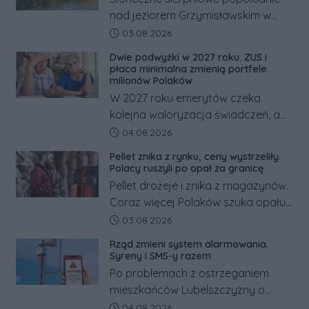
nad jeziorem Grzymisławskim w
powiecie śremskim zakończyło się
Data dodania artykułu:
03.08.2026
dramatem, którego nie zdołały
Dwie podwyżki w 2027 roku. ZUS i
odwrócić nawet natychmiastowe
płaca minimalna zmienią portfele
działania służb ratunkowych.
milionów Polaków
W 2027 roku emerytów czeka
kolejna waloryzacja świadczeń, a
pracowników podwyżka płacy
Data dodania artykułu:
04.08.2026
minimalnej. Sprawdzamy, ile dzięki
Pellet znika z rynku, ceny wystrzeliły.
tym zmianom zyskają.
Polacy ruszyli po opał za granicę
Pellet drożeje i znika z magazynów.
Coraz więcej Polaków szuka opału
za granicą, gdzie bywa nawet
Data dodania artykułu:
03.08.2026
kilkaset złotych tańszy niż w kraju.
Rząd zmieni system alarmowania.
Co się dzieje?
Syreny i SMS-y razem
Po problemach z ostrzeganiem
mieszkańców Lubelszczyzny o
rosyjskim zagrożeniu rząd
Data dodania artykułu:
04.08.2026