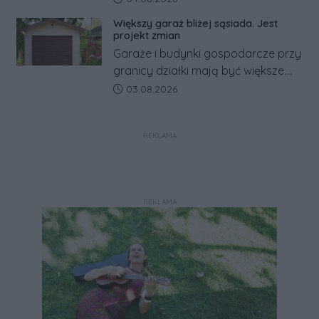
zapowiada połączenie syren
Większy garaż bliżej sąsiada. Jest
alarmowych, alertów RCB i aplikacji
projekt zmian
w jeden system.
Garaże i budynki gospodarcze przy
granicy działki mają być większe.
Projekt zaostrza też zasady
Data dodania artykułu:
03.08.2026
dotyczące ostrych zakończeń
ogrodzeń.
REKLAMA
REKLAMA