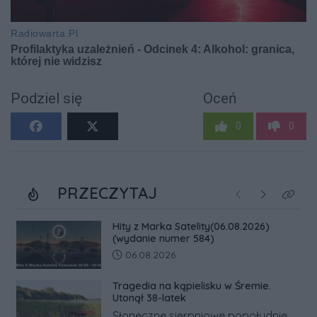
Podziel się
Oceń
0
0
PRZECZYTAJ
Poprzednie
Następne
Kliknij
Hity z Marka Satelity(06.08.2026)
(wydanie numer 584)
Data dodania artykułu:
06.08.2026
Tragedia na kąpielisku w Śremie.
Utonął 38-latek
Słoneczne sierpniowe popołudnie