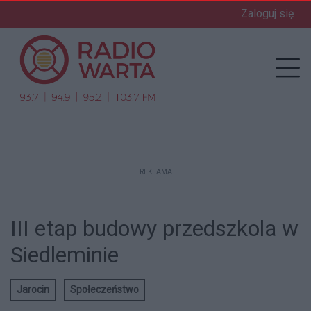
Zaloguj się
enu
Prz
REKLAMA
III etap budowy przedszkola w
Siedleminie
Jarocin
Społeczeństwo