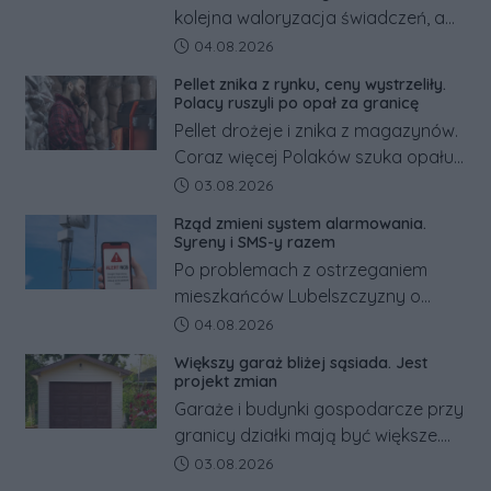
kolejna waloryzacja świadczeń, a
pracowników podwyżka płacy
Data dodania artykułu:
04.08.2026
minimalnej. Sprawdzamy, ile dzięki
Pellet znika z rynku, ceny wystrzeliły.
tym zmianom zyskają.
Polacy ruszyli po opał za granicę
Pellet drożeje i znika z magazynów.
Coraz więcej Polaków szuka opału
za granicą, gdzie bywa nawet
Data dodania artykułu:
03.08.2026
kilkaset złotych tańszy niż w kraju.
Rząd zmieni system alarmowania.
Co się dzieje?
Syreny i SMS-y razem
Po problemach z ostrzeganiem
mieszkańców Lubelszczyzny o
rosyjskim zagrożeniu rząd
Data dodania artykułu:
04.08.2026
zapowiada połączenie syren
Większy garaż bliżej sąsiada. Jest
alarmowych, alertów RCB i aplikacji
projekt zmian
w jeden system.
Garaże i budynki gospodarcze przy
granicy działki mają być większe.
Projekt zaostrza też zasady
Data dodania artykułu:
03.08.2026
dotyczące ostrych zakończeń