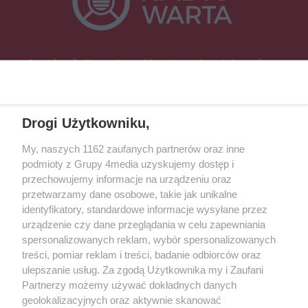
Specjalnie dla Was postanowiliśmy stworzyć rozgłośnię radiową
zajmującą się sprawami mieszkańców naszego regionu.
Nadajemy na
częstotliwościach: 93.7 FM, 95.2 FM, 103.7 FM, 94.9 FM dla mieszkańców
wschodniej i południowej Wielkopolski (Września, Środa Wlkp., Słupca,
Drogi Użytkowniku,
Śrem, Jarocin, Gniezno, Ostrów Wlkp.).
My, naszych 1162 zaufanych partnerów oraz inne
podmioty z Grupy 4media uzyskujemy dostęp i
Kontakt
Reklama
Patronat
Dane firmowe
przechowujemy informacje na urządzeniu oraz
Regulamin serwisu i ogłoszeń drobnych
przetwarzamy dane osobowe, takie jak unikalne
Regulamin konkursów
Polityka prywatności
identyfikatory, standardowe informacje wysyłane przez
Przetwarzanie danych osobowych
urządzenie czy dane przeglądania w celu zapewniania
spersonalizowanych reklam, wybór spersonalizowanych
treści, pomiar reklam i treści, badanie odbiorców oraz
Zapisz się do newslettera
ulepszanie usług. Za zgodą Użytkownika my i Zaufani
Dołącz do grona ludzi najlepiej poinformowanych!
Partnerzy możemy używać dokładnych danych
geolokalizacyjnych oraz aktywnie skanować
Zapisz się »