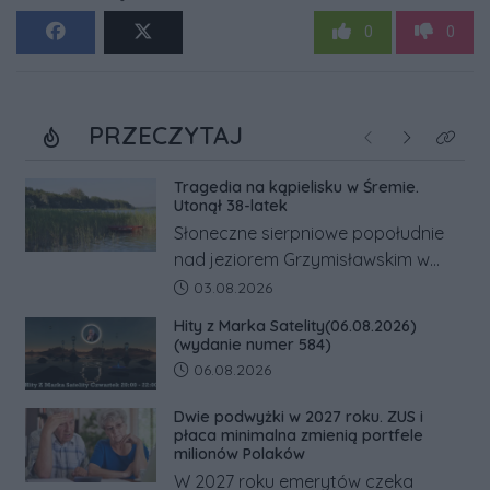
0
0
PRZECZYTAJ
Poprzednie
Następne
Kliknij
Tragedia na kąpielisku w Śremie.
Utonął 38-latek
Słoneczne sierpniowe popołudnie
nad jeziorem Grzymisławskim w
powiecie śremskim zakończyło się
Data dodania artykułu:
03.08.2026
dramatem, którego nie zdołały
Hity z Marka Satelity(06.08.2026)
odwrócić nawet natychmiastowe
(wydanie numer 584)
działania służb ratunkowych.
Data dodania artykułu:
06.08.2026
Dwie podwyżki w 2027 roku. ZUS i
płaca minimalna zmienią portfele
milionów Polaków
W 2027 roku emerytów czeka