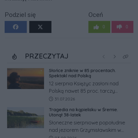
Podziel się
Oceń
0
0
PRZECZYTAJ
Poprzednie
Następne
Kliknij
Słońce zniknie w 85 procentach.
Spektakl nad Polską
12 sierpnia Księżyc zasłoni nad
Polską nawet 85 proc. tarczy
Słońca. Największe zaćmienie od 27
Data dodania artykułu:
31.07.2026
lat przypadnie tuż przed
Tragedia na kąpielisku w Śremie.
zachodem.
Utonął 38-latek
Słoneczne sierpniowe popołudnie
nad jeziorem Grzymisławskim w
powiecie śremskim zakończyło się
Data dodania artykułu: