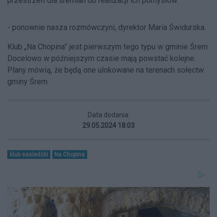
przestrzeń dla śremian do realizacji ich pomysłów.
- ponownie nasza rozmówczyni, dyrektor Maria Świdurska.
Klub „Na Chopina” jest pierwszym tego typu w gminie Śrem.
Docelowo w późniejszym czasie mają powstać kolejne.
Plany mówią, że będą one ulokowane na terenach sołectw
gminy Śrem.
Data dodania:
29.05.2024 18:03
klub sasiedzki
Na Chopina