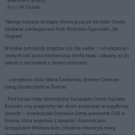
wiele innych atrakcji.
Autor:
M. Czubak
Takiego miejsca na mapie Śremu jeszcze nie było! Swoje
działanie zainaugurował Klub Rodzinno-Sąsiedzki „Na
Chopina”.
W klubie tym każdy znajdzie coś dla siebie – od wsparcia i
cennych rad, przez bezpieczną strefę nauki i zabawy, aż po
radość z obcowania z innymi rodzinami.
- o projekcie mówi Maria Świdurska, dyrektor Centrum
Usług Społecznych w Śremie.
- Pod koniec maja obchodzimy Europejski Dzień Sąsiada.
Również i my pragniemy ten dzień świętować w wyjątkowy
sposób — powiedziała Dominika Górna, pracownik CUS w
Śremie, która wspólnie z dyrektor i burmistrzem
Grzegorzem Wiśniewskim, oficjalnie otworzyła nową