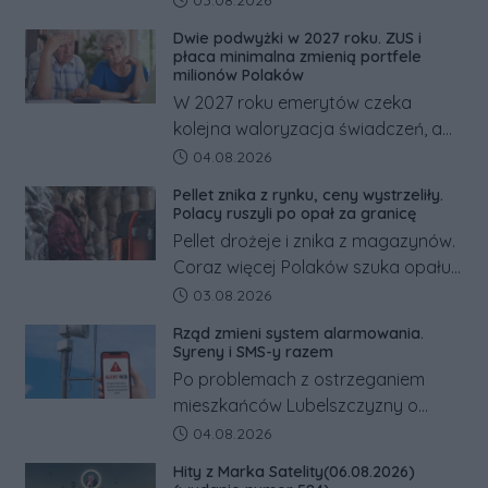
03.08.2026
dramatem, którego nie zdołały
Dwie podwyżki w 2027 roku. ZUS i
odwrócić nawet natychmiastowe
płaca minimalna zmienią portfele
działania służb ratunkowych.
milionów Polaków
W 2027 roku emerytów czeka
kolejna waloryzacja świadczeń, a
pracowników podwyżka płacy
Data dodania artykułu:
04.08.2026
minimalnej. Sprawdzamy, ile dzięki
Pellet znika z rynku, ceny wystrzeliły.
tym zmianom zyskają.
Polacy ruszyli po opał za granicę
Pellet drożeje i znika z magazynów.
Coraz więcej Polaków szuka opału
za granicą, gdzie bywa nawet
Data dodania artykułu:
03.08.2026
kilkaset złotych tańszy niż w kraju.
Rząd zmieni system alarmowania.
Co się dzieje?
Syreny i SMS-y razem
Po problemach z ostrzeganiem
mieszkańców Lubelszczyzny o
rosyjskim zagrożeniu rząd
Data dodania artykułu:
04.08.2026
zapowiada połączenie syren
Hity z Marka Satelity(06.08.2026)
alarmowych, alertów RCB i aplikacji