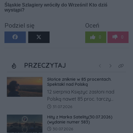
Podziel się
Oceń
0
0
PRZECZYTAJ
Poprzednie
Następne
Kliknij
Słońce zniknie w 85 procentach.
Spektakl nad Polską
12 sierpnia Księżyc zasłoni nad
Polską nawet 85 proc. tarczy
Słońca. Największe zaćmienie od 27
Data dodania artykułu:
31.07.2026
lat przypadnie tuż przed
Hity z Marka Satelity(30.07.2026)
zachodem.
(wydanie numer 583)
Data dodania artykułu:
30.07.2026