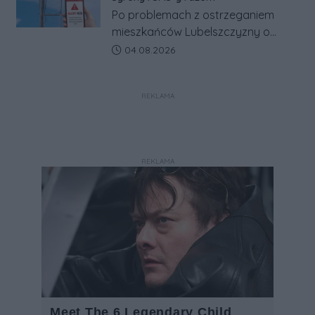
Po problemach z ostrzeganiem
mieszkańców Lubelszczyzny o
rosyjskim zagrożeniu rząd
Data dodania artykułu:
04.08.2026
zapowiada połączenie syren
alarmowych, alertów RCB i aplikacji
REKLAMA
w jeden system.
REKLAMA