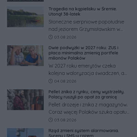
Tragedia na kąpielisku w Śremie.
Utonął 38-latek
Słoneczne sierpniowe popołudnie
nad jeziorem Grzymisławskim w
powiecie śremskim zakończyło się
Data dodania artykułu:
03.08.2026
dramatem, którego nie zdołały
Dwie podwyżki w 2027 roku. ZUS i
odwrócić nawet natychmiastowe
płaca minimalna zmienią portfele
działania służb ratunkowych.
milionów Polaków
W 2027 roku emerytów czeka
kolejna waloryzacja świadczeń, a
pracowników podwyżka płacy
Data dodania artykułu:
04.08.2026
minimalnej. Sprawdzamy, ile dzięki
Pellet znika z rynku, ceny wystrzeliły.
tym zmianom zyskają.
Polacy ruszyli po opał za granicę
Pellet drożeje i znika z magazynów.
Coraz więcej Polaków szuka opału
za granicą, gdzie bywa nawet
Data dodania artykułu:
03.08.2026
kilkaset złotych tańszy niż w kraju.
Rząd zmieni system alarmowania.
Co się dzieje?
Syreny i SMS-y razem