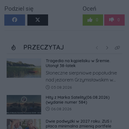
Podziel się
Oceń
0
0
PRZECZYTAJ
Poprzednie
Następne
Kliknij
Tragedia na kąpielisku w Śremie.
Utonął 38-latek
Słoneczne sierpniowe popołudnie
nad jeziorem Grzymisławskim w
powiecie śremskim zakończyło się
Data dodania artykułu:
03.08.2026
dramatem, którego nie zdołały
Hity z Marka Satelity(06.08.2026)
odwrócić nawet natychmiastowe
(wydanie numer 584)
działania służb ratunkowych.
Data dodania artykułu:
06.08.2026
Dwie podwyżki w 2027 roku. ZUS i
płaca minimalna zmienią portfele