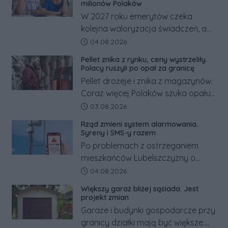
milionów Polaków
W 2027 roku emerytów czeka
kolejna waloryzacja świadczeń, a
pracowników podwyżka płacy
Data dodania artykułu:
04.08.2026
minimalnej. Sprawdzamy, ile dzięki
Pellet znika z rynku, ceny wystrzeliły.
tym zmianom zyskają.
Polacy ruszyli po opał za granicę
Pellet drożeje i znika z magazynów.
Coraz więcej Polaków szuka opału
za granicą, gdzie bywa nawet
Data dodania artykułu:
03.08.2026
kilkaset złotych tańszy niż w kraju.
Rząd zmieni system alarmowania.
Co się dzieje?
Syreny i SMS-y razem
Po problemach z ostrzeganiem
mieszkańców Lubelszczyzny o
rosyjskim zagrożeniu rząd
Data dodania artykułu:
04.08.2026
zapowiada połączenie syren
Większy garaż bliżej sąsiada. Jest
alarmowych, alertów RCB i aplikacji
projekt zmian
w jeden system.
Garaże i budynki gospodarcze przy
granicy działki mają być większe.