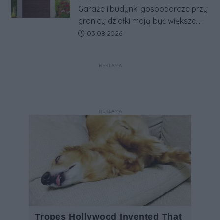
w jeden system.
Garaże i budynki gospodarcze przy
granicy działki mają być większe.
Projekt zaostrza też zasady
Data dodania artykułu:
03.08.2026
dotyczące ostrych zakończeń
ogrodzeń.
REKLAMA
REKLAMA