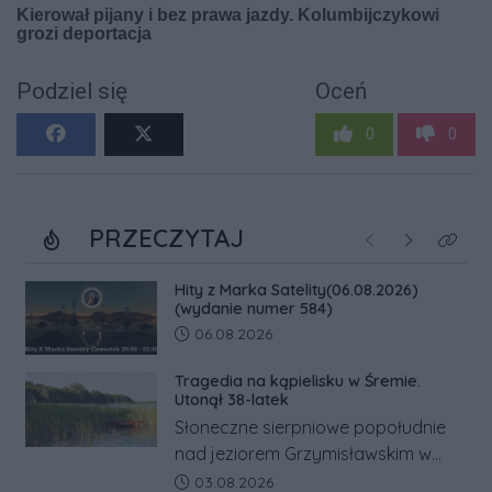
Podziel się
Oceń
0
0
PRZECZYTAJ
Poprzednie
Następne
Kliknij
Hity z Marka Satelity(06.08.2026)
(wydanie numer 584)
Data dodania artykułu:
06.08.2026
Tragedia na kąpielisku w Śremie.
Utonął 38-latek
Słoneczne sierpniowe popołudnie
nad jeziorem Grzymisławskim w
powiecie śremskim zakończyło się
Data dodania artykułu:
03.08.2026