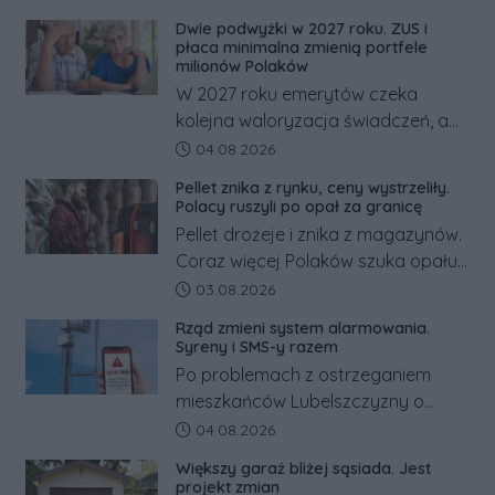
dramatem, którego nie zdołały
Dwie podwyżki w 2027 roku. ZUS i
odwrócić nawet natychmiastowe
płaca minimalna zmienią portfele
działania służb ratunkowych.
milionów Polaków
W 2027 roku emerytów czeka
kolejna waloryzacja świadczeń, a
pracowników podwyżka płacy
Data dodania artykułu:
04.08.2026
minimalnej. Sprawdzamy, ile dzięki
Pellet znika z rynku, ceny wystrzeliły.
tym zmianom zyskają.
Polacy ruszyli po opał za granicę
Pellet drożeje i znika z magazynów.
Coraz więcej Polaków szuka opału
za granicą, gdzie bywa nawet
Data dodania artykułu:
03.08.2026
kilkaset złotych tańszy niż w kraju.
Rząd zmieni system alarmowania.
Co się dzieje?
Syreny i SMS-y razem
Po problemach z ostrzeganiem
mieszkańców Lubelszczyzny o
rosyjskim zagrożeniu rząd
Data dodania artykułu:
04.08.2026
zapowiada połączenie syren
Większy garaż bliżej sąsiada. Jest
alarmowych, alertów RCB i aplikacji
projekt zmian