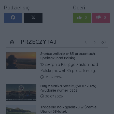
Podziel się
Oceń
0
0
PRZECZYTAJ
Poprzednie
Następne
Kliknij
Słońce zniknie w 85 procentach.
Spektakl nad Polską
12 sierpnia Księżyc zasłoni nad
Polską nawet 85 proc. tarczy
Słońca. Największe zaćmienie od 27
Data dodania artykułu:
31.07.2026
lat przypadnie tuż przed
Hity z Marka Satelity(30.07.2026)
zachodem.
(wydanie numer 583)
Data dodania artykułu:
30.07.2026
Tragedia na kąpielisku w Śremie.
Utonął 38-latek