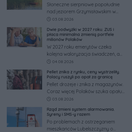
Słoneczne sierpniowe popołudnie
nad jeziorem Grzymisławskim w
powiecie śremskim zakończyło się
Data dodania artykułu:
03.08.2026
dramatem, którego nie zdołały
Dwie podwyżki w 2027 roku. ZUS i
odwrócić nawet natychmiastowe
płaca minimalna zmienią portfele
działania służb ratunkowych.
milionów Polaków
W 2027 roku emerytów czeka
kolejna waloryzacja świadczeń, a
pracowników podwyżka płacy
Data dodania artykułu:
04.08.2026
minimalnej. Sprawdzamy, ile dzięki
Pellet znika z rynku, ceny wystrzeliły.
tym zmianom zyskają.
Polacy ruszyli po opał za granicę
Pellet drożeje i znika z magazynów.
Coraz więcej Polaków szuka opału
za granicą, gdzie bywa nawet
Data dodania artykułu:
03.08.2026
kilkaset złotych tańszy niż w kraju.
Rząd zmieni system alarmowania.
Co się dzieje?
Syreny i SMS-y razem
Po problemach z ostrzeganiem
mieszkańców Lubelszczyzny o