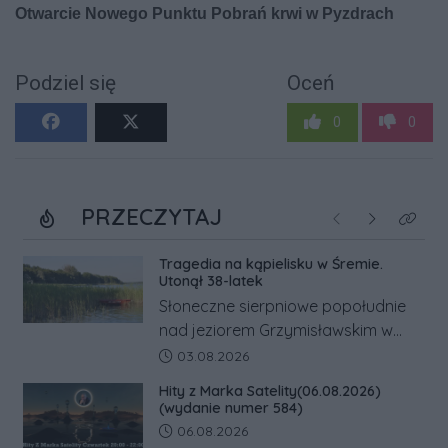
Podziel się
Oceń
0
0
PRZECZYTAJ
Poprzednie
Następne
Kliknij
Tragedia na kąpielisku w Śremie.
Utonął 38-latek
Słoneczne sierpniowe popołudnie
nad jeziorem Grzymisławskim w
powiecie śremskim zakończyło się
Data dodania artykułu:
03.08.2026
dramatem, którego nie zdołały
Hity z Marka Satelity(06.08.2026)
odwrócić nawet natychmiastowe
(wydanie numer 584)
działania służb ratunkowych.
Data dodania artykułu:
06.08.2026