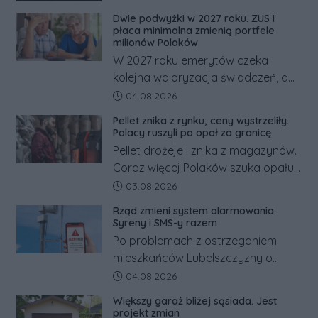
Dwie podwyżki w 2027 roku. ZUS i
płaca minimalna zmienią portfele
milionów Polaków
W 2027 roku emerytów czeka
kolejna waloryzacja świadczeń, a
pracowników podwyżka płacy
Data dodania artykułu:
04.08.2026
minimalnej. Sprawdzamy, ile dzięki
Pellet znika z rynku, ceny wystrzeliły.
tym zmianom zyskają.
Polacy ruszyli po opał za granicę
Pellet drożeje i znika z magazynów.
Coraz więcej Polaków szuka opału
za granicą, gdzie bywa nawet
Data dodania artykułu:
03.08.2026
kilkaset złotych tańszy niż w kraju.
Rząd zmieni system alarmowania.
Co się dzieje?
Syreny i SMS-y razem
Po problemach z ostrzeganiem
mieszkańców Lubelszczyzny o
rosyjskim zagrożeniu rząd
Data dodania artykułu:
04.08.2026
zapowiada połączenie syren
Większy garaż bliżej sąsiada. Jest
alarmowych, alertów RCB i aplikacji
projekt zmian