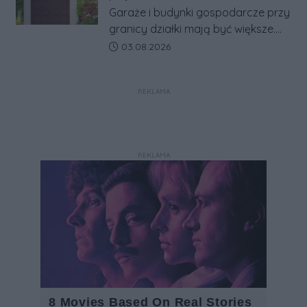
w jeden system.
Garaże i budynki gospodarcze przy
granicy działki mają być większe.
Projekt zaostrza też zasady
Data dodania artykułu:
03.08.2026
dotyczące ostrych zakończeń
ogrodzeń.
REKLAMA
REKLAMA