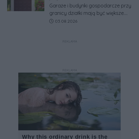
w jeden system.
Garaże i budynki gospodarcze przy
granicy działki mają być większe.
Projekt zaostrza też zasady
Data dodania artykułu:
03.08.2026
dotyczące ostrych zakończeń
ogrodzeń.
REKLAMA
REKLAMA