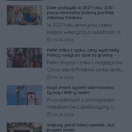
Dwie podwyżki w 2027 roku. ZUS i
płaca minimalna zmienią portfele
milionów Polaków
W 2027 roku emerytów czeka
kolejna waloryzacja świadczeń, a
pracowników podwyżka płacy
Data dodania artykułu:
04.08.2026
minimalnej. Sprawdzamy, ile dzięki
Pellet znika z rynku, ceny wystrzeliły.
tym zmianom zyskają.
Polacy ruszyli po opał za granicę
Pellet drożeje i znika z magazynów.
Coraz więcej Polaków szuka opału
za granicą, gdzie bywa nawet
Data dodania artykułu:
03.08.2026
kilkaset złotych tańszy niż w kraju.
Rząd zmieni system alarmowania.
Co się dzieje?
Syreny i SMS-y razem
Po problemach z ostrzeganiem
mieszkańców Lubelszczyzny o
rosyjskim zagrożeniu rząd
Data dodania artykułu:
04.08.2026
zapowiada połączenie syren
Większy garaż bliżej sąsiada. Jest
alarmowych, alertów RCB i aplikacji
projekt zmian