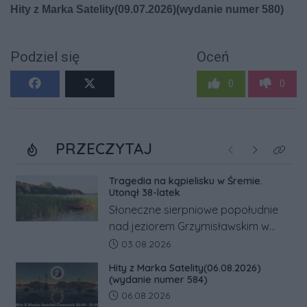
Podziel się
Oceń
0
0
PRZECZYTAJ
Poprzednie
Następne
Kliknij
Tragedia na kąpielisku w Śremie.
Utonął 38-latek
Słoneczne sierpniowe popołudnie
nad jeziorem Grzymisławskim w
powiecie śremskim zakończyło się
Data dodania artykułu:
03.08.2026
dramatem, którego nie zdołały
Hity z Marka Satelity(06.08.2026)
odwrócić nawet natychmiastowe
(wydanie numer 584)
działania służb ratunkowych.
Data dodania artykułu:
06.08.2026