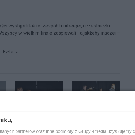
ści wystąpili także: zespół Fuhrberger, uczestniczki
szyscy w wielkim finale zaśpiewali - a jakżeby inaczej –
Reklama
niku,
fanych partnerów oraz inne podmioty z Grupy 4media uzyskujemy d