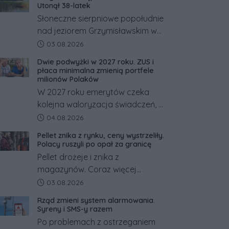
Utonął 38-latek
Słoneczne sierpniowe popołudnie
nad jeziorem Grzymisławskim w
powiecie śremskim zakończyło
Data dodania artykułu:
03.08.2026
się dramatem, którego nie
Dwie podwyżki w 2027 roku. ZUS i
zdołały odwrócić nawet
płaca minimalna zmienią portfele
natychmiastowe działania służb
milionów Polaków
ratunkowych.
W 2027 roku emerytów czeka
kolejna waloryzacja świadczeń, a
pracowników podwyżka płacy
Data dodania artykułu:
04.08.2026
minimalnej. Sprawdzamy, ile dzięki
Pellet znika z rynku, ceny wystrzeliły.
tym zmianom zyskają.
Polacy ruszyli po opał za granicę
Pellet drożeje i znika z
magazynów. Coraz więcej
Polaków szuka opału za granicą,
Data dodania artykułu:
03.08.2026
gdzie bywa nawet kilkaset
Rząd zmieni system alarmowania.
złotych tańszy niż w kraju. Co się
Syreny i SMS-y razem
dzieje?
Po problemach z ostrzeganiem