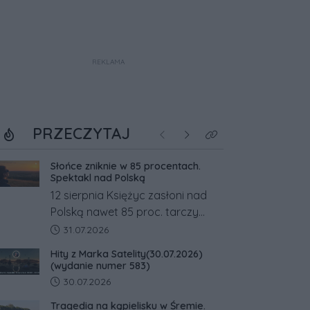
REKLAMA
PRZECZYTAJ
Poprzednie
Następne
Kliknij aby zobaczyć w
Słońce zniknie w 85 procentach.
Spektakl nad Polską
12 sierpnia Księżyc zasłoni nad
Polską nawet 85 proc. tarczy
Słońca. Największe zaćmienie od
Data dodania artykułu:
31.07.2026
27 lat przypadnie tuż przed
Hity z Marka Satelity(30.07.2026)
zachodem.
(wydanie numer 583)
Data dodania artykułu:
30.07.2026
Tragedia na kąpielisku w Śremie.