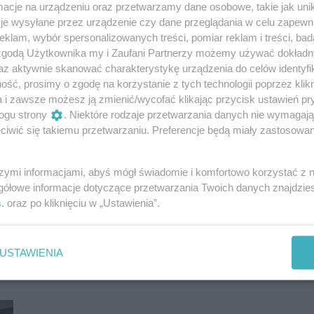
cje na urządzeniu oraz przetwarzamy dane osobowe, takie jak unika
je wysyłane przez urządzenie czy dane przeglądania w celu zapewn
klam, wybór spersonalizowanych treści, pomiar reklam i treści, bad
 zgodą Użytkownika my i Zaufani Partnerzy możemy używać dokład
az aktywnie skanować charakterystykę urządzenia do celów identyfi
ść, prosimy o zgodę na korzystanie z tych technologii poprzez klikn
a i zawsze możesz ją zmienić/wycofać klikając przycisk ustawień pr
ogu strony
. Niektóre rodzaje przetwarzania danych nie wymagaj
iwić się takiemu przetwarzaniu. Preferencje będą miały zastosowania
szymi informacjami, abyś mógł świadomie i komfortowo korzystać z
gółowe informacje dotyczące przetwarzania Twoich danych znajdzi
s
. oraz po kliknięciu w „Ustawienia”.
USTAWIENIA