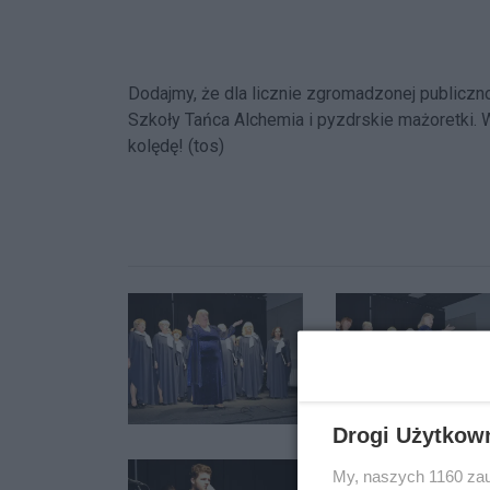
Dodajmy, że dla licznie zgromadzonej publiczno
Szkoły Tańca Alchemia i pyzdrskie mażoretki. W
kolędę! (tos)
Drogi Użytkow
My, naszych 1160 zau