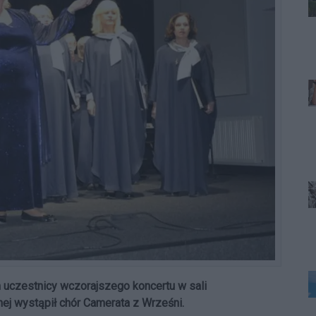
ym uczestnicy wczorajszego koncertu w sali
ej wystąpił chór Camerata z Wrześni.