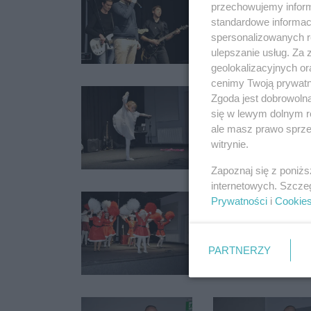
przechowujemy informa
standardowe informac
spersonalizowanych re
ulepszanie usług. Za
geolokalizacyjnych or
cenimy Twoją prywatno
Zgoda jest dobrowoln
się w lewym dolnym r
ale masz prawo sprzec
witrynie.
Zapoznaj się z poniż
internetowych. Szcze
Prywatności
i
Cookie
PARTNERZY