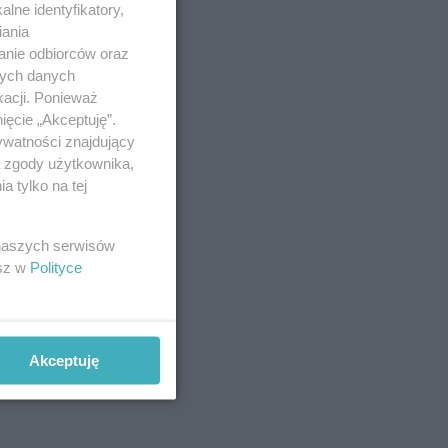
lne identyfikatory,
iania
anie odbiorców oraz
nych danych
kacji. Ponieważ
ięcie „Akceptuję”.
ywatności znajdujący
ą zgody użytkownika,
 tylko na tej
 naszych serwisów
esz w
Polityce
Akceptuję