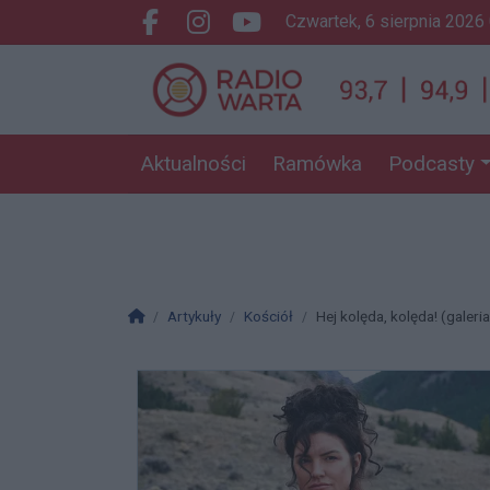
czwartek, 6 sierpnia 2026
Facebook.com
Instagram.com
Youtube.com
Aktualności
Ramówka
Podcasty
Strona główna
Artykuły
Kościół
Hej kolęda, kolęda! (galeria