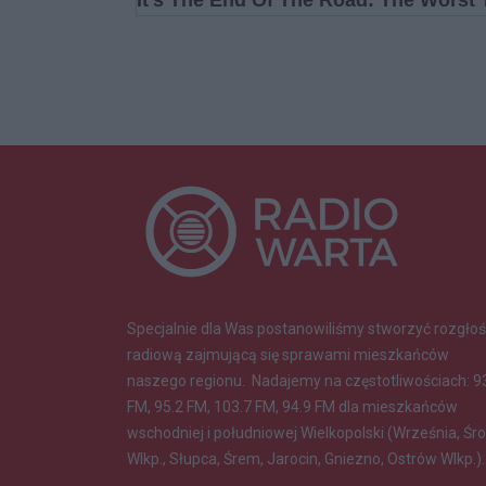
Specjalnie dla Was postanowiliśmy stworzyć rozgłoś
radiową zajmującą się sprawami mieszkańców
naszego regionu.
Nadajemy na częstotliwościach: 9
FM, 95.2 FM, 103.7 FM, 94.9 FM dla mieszkańców
wschodniej i południowej Wielkopolski (Września, Śr
Wlkp., Słupca, Śrem, Jarocin, Gniezno, Ostrów Wlkp.).