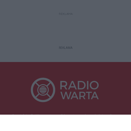
REKLAMA
REKLAMA
Specjalnie dla Was postanowiliśmy stworzyć rozgłośnię radiową
zajmującą się sprawami mieszkańców naszego regionu.
Nadajemy na
częstotliwościach: 93.7 FM, 95.2 FM, 103.7 FM, 94.9 FM dla mieszkańców