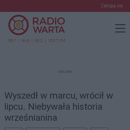
Zaloguj się
enu
Prz
REKLAMA
Wyszedł w marcu, wrócił w
lipcu. Niebywała historia
wrześnianina