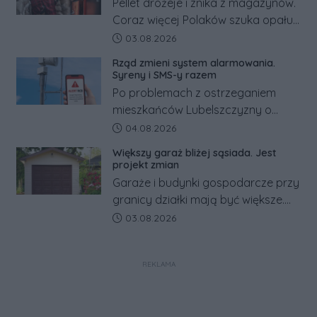
Pellet drożeje i znika z magazynów.
Coraz więcej Polaków szuka opału
za granicą, gdzie bywa nawet
Data dodania artykułu:
03.08.2026
kilkaset złotych tańszy niż w kraju.
Rząd zmieni system alarmowania.
Co się dzieje?
Syreny i SMS-y razem
Po problemach z ostrzeganiem
mieszkańców Lubelszczyzny o
rosyjskim zagrożeniu rząd
Data dodania artykułu:
04.08.2026
zapowiada połączenie syren
Większy garaż bliżej sąsiada. Jest
alarmowych, alertów RCB i aplikacji
projekt zmian
w jeden system.
Garaże i budynki gospodarcze przy
granicy działki mają być większe.
Projekt zaostrza też zasady
Data dodania artykułu:
03.08.2026
dotyczące ostrych zakończeń
ogrodzeń.
REKLAMA