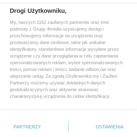
wschodniej i południowej Wielkopolski (Września, Środa Wlkp., Słupca,
Drogi Użytkowniku,
Śrem, Jarocin, Gniezno, Ostrów Wlkp.).
My, naszych 1162 zaufanych partnerów oraz inne
podmioty z Grupy 4media uzyskujemy dostęp i
Kontakt
Reklama
Patronat
Dane firmowe
przechowujemy informacje na urządzeniu oraz
Regulamin serwisu i ogłoszeń drobnych
przetwarzamy dane osobowe, takie jak unikalne
Regulamin konkursów
Polityka prywatności
identyfikatory, standardowe informacje wysyłane przez
Przetwarzanie danych osobowych
urządzenie czy dane przeglądania w celu zapewniania
spersonalizowanych reklam, wybór spersonalizowanych
treści, pomiar reklam i treści, badanie odbiorców oraz
Zapisz się do newslettera
ulepszanie usług. Za zgodą Użytkownika my i Zaufani
Dołącz do grona ludzi najlepiej poinformowanych!
Partnerzy możemy używać dokładnych danych
geolokalizacyjnych oraz aktywnie skanować
Zapisz się »
charakterystykę urządzenia do celów identyfikacji.
Ponieważ cenimy Twoją prywatność, prosimy o zgodę na
korzystanie z tych technologii poprzez kliknięcie
Szukaj
„Akceptuję”. Zgoda jest dobrowolna i zawsze możesz ją
zmienić/wycofać klikając przycisk ustawień prywatności
PARTNERZY
USTAWIENIA
znajdujący się w lewym dolnym rogu strony
. Niektóre
Facebook.com
Instagram.com
Youtube.com
rodzaje przetwarzania danych nie wymagają zgody