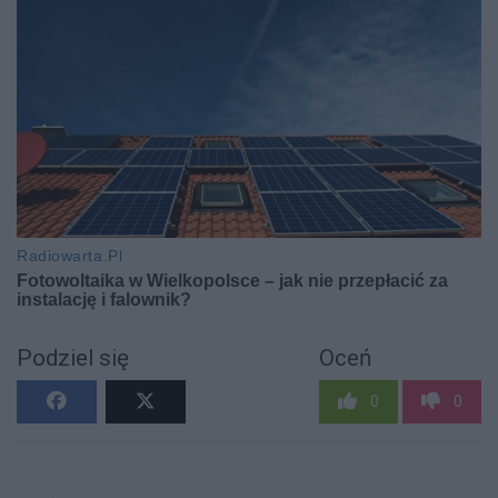
Podziel się
Oceń
0
0