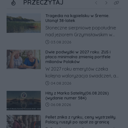
PRZECZYTAJ
Poprzednie
Następne
Kliknij
Tragedia na kąpielisku w Śremie.
Utonął 38-latek
Słoneczne sierpniowe popołudnie
nad jeziorem Grzymisławskim w
powiecie śremskim zakończyło się
Data dodania artykułu:
03.08.2026
dramatem, którego nie zdołały
Dwie podwyżki w 2027 roku. ZUS i
odwrócić nawet natychmiastowe
płaca minimalna zmienią portfele
działania służb ratunkowych.
milionów Polaków
W 2027 roku emerytów czeka
kolejna waloryzacja świadczeń, a
pracowników podwyżka płacy
Data dodania artykułu:
04.08.2026
minimalnej. Sprawdzamy, ile dzięki
Hity z Marka Satelity(06.08.2026)
tym zmianom zyskają.
(wydanie numer 584)
Data dodania artykułu:
06.08.2026
Pellet znika z rynku, ceny wystrzeliły.
Polacy ruszyli po opał za granicę