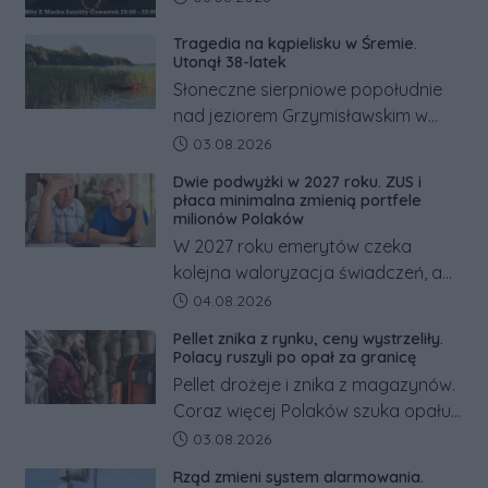
Tragedia na kąpielisku w Śremie.
Utonął 38-latek
Słoneczne sierpniowe popołudnie
nad jeziorem Grzymisławskim w
powiecie śremskim zakończyło się
Data dodania artykułu:
03.08.2026
dramatem, którego nie zdołały
Dwie podwyżki w 2027 roku. ZUS i
odwrócić nawet natychmiastowe
płaca minimalna zmienią portfele
działania służb ratunkowych.
milionów Polaków
W 2027 roku emerytów czeka
kolejna waloryzacja świadczeń, a
pracowników podwyżka płacy
Data dodania artykułu:
04.08.2026
minimalnej. Sprawdzamy, ile dzięki
Pellet znika z rynku, ceny wystrzeliły.
tym zmianom zyskają.
Polacy ruszyli po opał za granicę
Pellet drożeje i znika z magazynów.
Coraz więcej Polaków szuka opału
za granicą, gdzie bywa nawet
Data dodania artykułu:
03.08.2026
kilkaset złotych tańszy niż w kraju.
Rząd zmieni system alarmowania.