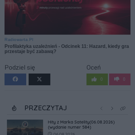
Podziel się
Oceń
0
0
PRZECZYTAJ
Poprzednie
Następne
Kliknij
Hity z Marka Satelity(06.08.2026)
(wydanie numer 584)
Data dodania artykułu:
06.08.2026