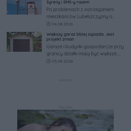
Co się dzieje?
Syreny i SMS-y razem
Po problemach z ostrzeganiem
mieszkańców Lubelszczyzny o
rosyjskim zagrożeniu rząd
Data dodania artykułu:
04.08.2026
zapowiada połączenie syren
Większy garaż bliżej sąsiada. Jest
alarmowych, alertów RCB i aplikacji
projekt zmian
w jeden system.
Garaże i budynki gospodarcze przy
granicy działki mają być większe.
Projekt zaostrza też zasady
Data dodania artykułu:
03.08.2026
dotyczące ostrych zakończeń
ogrodzeń.
REKLAMA
REKLAMA