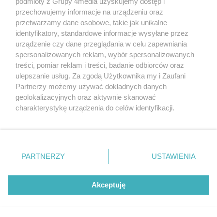
podmioty z Grupy 4media uzyskujemy dostęp i
przechowujemy informacje na urządzeniu oraz
przetwarzamy dane osobowe, takie jak unikalne
identyfikatory, standardowe informacje wysyłane przez
urządzenie czy dane przeglądania w celu zapewniania
REKLAMA
spersonalizowanych reklam, wybór spersonalizowanych
treści, pomiar reklam i treści, badanie odbiorców oraz
ulepszanie usług. Za zgodą Użytkownika my i Zaufani
Partnerzy możemy używać dokładnych danych
geolokalizacyjnych oraz aktywnie skanować
charakterystykę urządzenia do celów identyfikacji.
Ponieważ cenimy Twoją prywatność, prosimy o zgodę na
korzystanie z tych technologii poprzez kliknięcie
„Akceptuję”. Zgoda jest dobrowolna i zawsze możesz ją
zmienić/wycofać klikając przycisk ustawień prywatności
PARTNERZY
USTAWIENIA
Specjalnie dla Was postanowiliśmy stworzyć rozgłośnię radiową
znajdujący się w lewym dolnym rogu strony
. Niektóre
zajmującą się sprawami mieszkańców naszego regionu.
Nadajemy na
rodzaje przetwarzania danych nie wymagają zgody
częstotliwościach: 93.7 FM, 95.2 FM, 103.7 FM, 94.9 FM dla mieszkańców
użytkownika, ale masz prawo sprzeciwić się takiemu
Akceptuję
wschodniej i południowej Wielkopolski (Września, Środa Wlkp., Słupca,
przetwarzaniu. Preferencje będą miały zastosowania tylko
Śrem, Jarocin, Gniezno, Ostrów Wlkp.).
na tej witrynie.