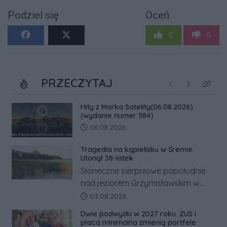
Podziel się
Oceń
0
0
PRZECZYTAJ
Poprzednie
Następne
Kliknij
Hity z Marka Satelity(06.08.2026)
(wydanie numer 584)
Data dodania artykułu:
06.08.2026
Tragedia na kąpielisku w Śremie.
Utonął 38-latek
Słoneczne sierpniowe popołudnie
nad jeziorem Grzymisławskim w
powiecie śremskim zakończyło się
Data dodania artykułu:
03.08.2026
dramatem, którego nie zdołały
Dwie podwyżki w 2027 roku. ZUS i
odwrócić nawet natychmiastowe
płaca minimalna zmienią portfele