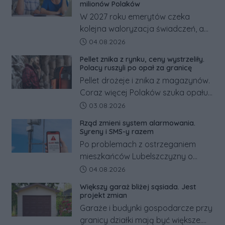
działania służb ratunkowych.
milionów Polaków
W 2027 roku emerytów czeka
kolejna waloryzacja świadczeń, a
pracowników podwyżka płacy
Data dodania artykułu:
04.08.2026
minimalnej. Sprawdzamy, ile dzięki
Pellet znika z rynku, ceny wystrzeliły.
tym zmianom zyskają.
Polacy ruszyli po opał za granicę
Pellet drożeje i znika z magazynów.
Coraz więcej Polaków szuka opału
za granicą, gdzie bywa nawet
Data dodania artykułu:
03.08.2026
kilkaset złotych tańszy niż w kraju.
Rząd zmieni system alarmowania.
Co się dzieje?
Syreny i SMS-y razem
Po problemach z ostrzeganiem
mieszkańców Lubelszczyzny o
rosyjskim zagrożeniu rząd
Data dodania artykułu:
04.08.2026
zapowiada połączenie syren
Większy garaż bliżej sąsiada. Jest
alarmowych, alertów RCB i aplikacji
projekt zmian
w jeden system.
Garaże i budynki gospodarcze przy
granicy działki mają być większe.