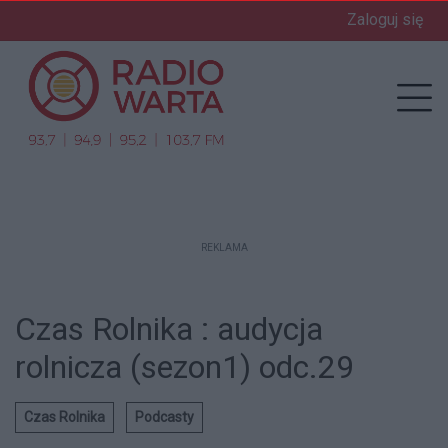
Zaloguj się
enu
Prz
REKLAMA
Czas Rolnika : audycja
rolnicza (sezon1) odc.29
Czas Rolnika
Podcasty