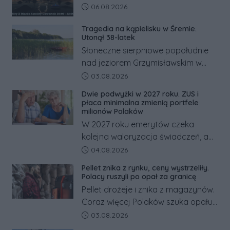
Data dodania artykułu:
06.08.2026
Tragedia na kąpielisku w Śremie.
Utonął 38-latek
Słoneczne sierpniowe popołudnie
nad jeziorem Grzymisławskim w
powiecie śremskim zakończyło się
Data dodania artykułu:
03.08.2026
dramatem, którego nie zdołały
Dwie podwyżki w 2027 roku. ZUS i
odwrócić nawet natychmiastowe
płaca minimalna zmienią portfele
działania służb ratunkowych.
milionów Polaków
W 2027 roku emerytów czeka
kolejna waloryzacja świadczeń, a
pracowników podwyżka płacy
Data dodania artykułu:
04.08.2026
minimalnej. Sprawdzamy, ile dzięki
Pellet znika z rynku, ceny wystrzeliły.
tym zmianom zyskają.
Polacy ruszyli po opał za granicę
Pellet drożeje i znika z magazynów.
Coraz więcej Polaków szuka opału
za granicą, gdzie bywa nawet
Data dodania artykułu:
03.08.2026
kilkaset złotych tańszy niż w kraju.