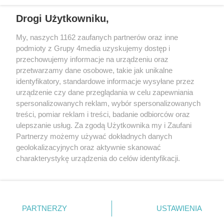
wschodniej i południowej Wielkopolski (Września, Środa Wlkp., Słupca,
Drogi Użytkowniku,
Śrem, Jarocin, Gniezno, Ostrów Wlkp.).
My, naszych 1162 zaufanych partnerów oraz inne
podmioty z Grupy 4media uzyskujemy dostęp i
Kontakt
Reklama
Patronat
Dane firmowe
przechowujemy informacje na urządzeniu oraz
Regulamin serwisu i ogłoszeń drobnych
przetwarzamy dane osobowe, takie jak unikalne
Regulamin konkursów
Polityka prywatności
identyfikatory, standardowe informacje wysyłane przez
Przetwarzanie danych osobowych
urządzenie czy dane przeglądania w celu zapewniania
spersonalizowanych reklam, wybór spersonalizowanych
treści, pomiar reklam i treści, badanie odbiorców oraz
Zapisz się do newslettera
ulepszanie usług. Za zgodą Użytkownika my i Zaufani
Dołącz do grona ludzi najlepiej poinformowanych!
Partnerzy możemy używać dokładnych danych
geolokalizacyjnych oraz aktywnie skanować
Zapisz się »
charakterystykę urządzenia do celów identyfikacji.
Ponieważ cenimy Twoją prywatność, prosimy o zgodę na
korzystanie z tych technologii poprzez kliknięcie
Szukaj
„Akceptuję”. Zgoda jest dobrowolna i zawsze możesz ją
zmienić/wycofać klikając przycisk ustawień prywatności
PARTNERZY
USTAWIENIA
znajdujący się w lewym dolnym rogu strony
. Niektóre