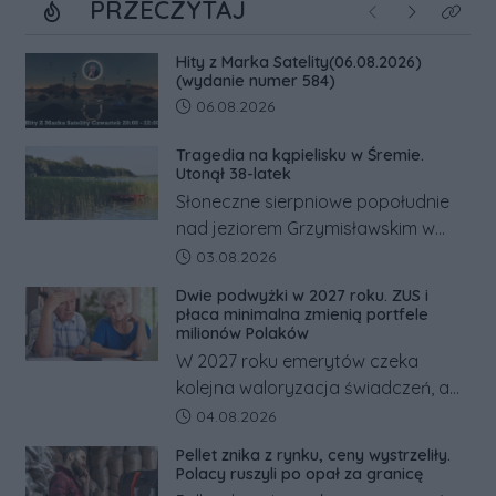
PRZECZYTAJ
Poprzednie
Następne
Kliknij
Hity z Marka Satelity(06.08.2026)
(wydanie numer 584)
Data dodania artykułu:
06.08.2026
Tragedia na kąpielisku w Śremie.
Utonął 38-latek
Słoneczne sierpniowe popołudnie
nad jeziorem Grzymisławskim w
powiecie śremskim zakończyło się
Data dodania artykułu:
03.08.2026
dramatem, którego nie zdołały
Dwie podwyżki w 2027 roku. ZUS i
odwrócić nawet natychmiastowe
płaca minimalna zmienią portfele
działania służb ratunkowych.
milionów Polaków
W 2027 roku emerytów czeka
kolejna waloryzacja świadczeń, a
pracowników podwyżka płacy
Data dodania artykułu:
04.08.2026
minimalnej. Sprawdzamy, ile dzięki
Pellet znika z rynku, ceny wystrzeliły.
tym zmianom zyskają.
Polacy ruszyli po opał za granicę