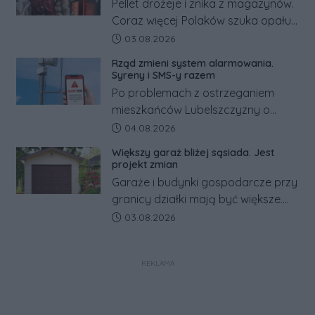
Pellet drożeje i znika z magazynów.
Coraz więcej Polaków szuka opału
za granicą, gdzie bywa nawet
Data dodania artykułu:
03.08.2026
kilkaset złotych tańszy niż w kraju.
Rząd zmieni system alarmowania.
Co się dzieje?
Syreny i SMS-y razem
Po problemach z ostrzeganiem
mieszkańców Lubelszczyzny o
rosyjskim zagrożeniu rząd
Data dodania artykułu:
04.08.2026
zapowiada połączenie syren
Większy garaż bliżej sąsiada. Jest
alarmowych, alertów RCB i aplikacji
projekt zmian
w jeden system.
Garaże i budynki gospodarcze przy
granicy działki mają być większe.
Projekt zaostrza też zasady
Data dodania artykułu:
03.08.2026
dotyczące ostrych zakończeń
ogrodzeń.
REKLAMA