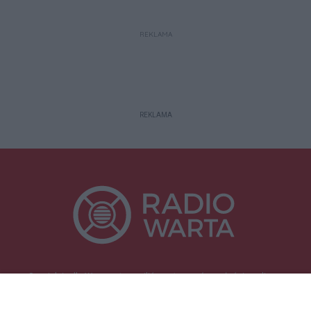
REKLAMA
REKLAMA
Specjalnie dla Was postanowiliśmy stworzyć rozgłośnię radiową
zajmującą się sprawami mieszkańców naszego regionu.
Nadajemy na
częstotliwościach: 93.7 FM, 95.2 FM, 103.7 FM, 94.9 FM dla mieszkańców