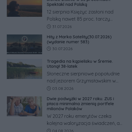
Spektakl nad Polską
12 sierpnia Księżyc zasłoni nad
Polską nawet 85 proc. tarczy
Słońca. Największe zaćmienie od 27
Data dodania artykułu:
31.07.2026
lat przypadnie tuż przed
Hity z Marka Satelity(30.07.2026)
zachodem.
(wydanie numer 583)
Data dodania artykułu:
30.07.2026
Tragedia na kąpielisku w Śremie.
Utonął 38-latek
Słoneczne sierpniowe popołudnie
nad jeziorem Grzymisławskim w
powiecie śremskim zakończyło się
Data dodania artykułu:
03.08.2026
dramatem, którego nie zdołały
Dwie podwyżki w 2027 roku. ZUS i
odwrócić nawet natychmiastowe
płaca minimalna zmienią portfele
działania służb ratunkowych.
milionów Polaków
W 2027 roku emerytów czeka
kolejna waloryzacja świadczeń, a
pracowników podwyżka płacy
Data dodania artykułu:
04.08.2026