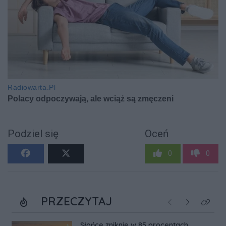
Podziel się
Oceń
0
0
PRZECZYTAJ
Poprzednie
Następne
Kliknij
Słońce zniknie w 85 procentach.