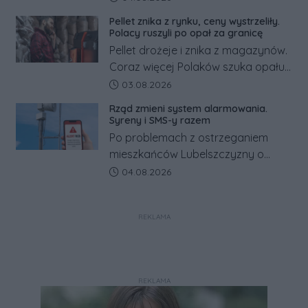
minimalnej. Sprawdzamy, ile dzięki
Pellet znika z rynku, ceny wystrzeliły.
tym zmianom zyskają.
Polacy ruszyli po opał za granicę
Pellet drożeje i znika z magazynów.
Coraz więcej Polaków szuka opału
za granicą, gdzie bywa nawet
Data dodania artykułu:
03.08.2026
kilkaset złotych tańszy niż w kraju.
Rząd zmieni system alarmowania.
Co się dzieje?
Syreny i SMS-y razem
Po problemach z ostrzeganiem
mieszkańców Lubelszczyzny o
rosyjskim zagrożeniu rząd
Data dodania artykułu:
04.08.2026
zapowiada połączenie syren
alarmowych, alertów RCB i aplikacji
REKLAMA
w jeden system.
REKLAMA