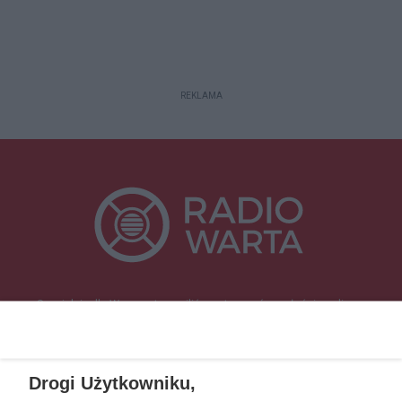
REKLAMA
Specjalnie dla Was postanowiliśmy stworzyć rozgłośnię radiową
zajmującą się sprawami mieszkańców naszego regionu.
Nadajemy na
częstotliwościach: 93.7 FM, 95.2 FM, 103.7 FM, 94.9 FM dla mieszkańców
wschodniej i południowej Wielkopolski (Września, Środa Wlkp., Słupca,
Drogi Użytkowniku,
Śrem, Jarocin, Gniezno, Ostrów Wlkp.).