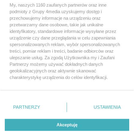
My, naszych 1160 zaufanych partnerów oraz inne
podmioty z Grupy 4media uzyskujemy dostęp i
Kontakt
Reklama
Patronat
Dane firmowe
przechowujemy informacje na urządzeniu oraz
Regulamin serwisu i ogłoszeń drobnych
przetwarzamy dane osobowe, takie jak unikalne
Regulamin konkursów
Polityka prywatności
identyfikatory, standardowe informacje wysyłane przez
Przetwarzanie danych osobowych
urządzenie czy dane przeglądania w celu zapewniania
spersonalizowanych reklam, wybór spersonalizowanych
treści, pomiar reklam i treści, badanie odbiorców oraz
Zapisz się do newslettera
ulepszanie usług. Za zgodą Użytkownika my i Zaufani
Dołącz do grona ludzi najlepiej poinformowanych!
Partnerzy możemy używać dokładnych danych
geolokalizacyjnych oraz aktywnie skanować
Zapisz się »
charakterystykę urządzenia do celów identyfikacji.
Ponieważ cenimy Twoją prywatność, prosimy o zgodę na
korzystanie z tych technologii poprzez kliknięcie
Szukaj
„Akceptuję”. Zgoda jest dobrowolna i zawsze możesz ją
zmienić/wycofać klikając przycisk ustawień prywatności
PARTNERZY
USTAWIENIA
znajdujący się w lewym dolnym rogu strony
. Niektóre
Facebook.com
Instagram.com
Youtube.com
rodzaje przetwarzania danych nie wymagają zgody
użytkownika, ale masz prawo sprzeciwić się takiemu
Akceptuję
przetwarzaniu. Preferencje będą miały zastosowania tylko