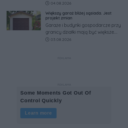
rosyjskim zagrożeniu rząd
Data dodania artykułu:
04.08.2026
zapowiada połączenie syren
Większy garaż bliżej sąsiada. Jest
alarmowych, alertów RCB i aplikacji
projekt zmian
w jeden system.
Garaże i budynki gospodarcze przy
granicy działki mają być większe.
Projekt zaostrza też zasady
Data dodania artykułu:
03.08.2026
dotyczące ostrych zakończeń
ogrodzeń.
REKLAMA
REKLAMA