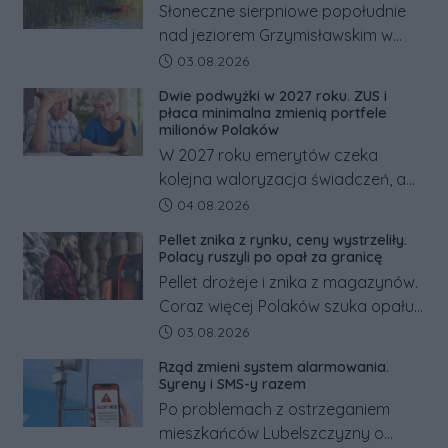
Słoneczne sierpniowe popołudnie
nad jeziorem Grzymisławskim w
powiecie śremskim zakończyło się
Data dodania artykułu:
03.08.2026
dramatem, którego nie zdołały
Dwie podwyżki w 2027 roku. ZUS i
odwrócić nawet natychmiastowe
płaca minimalna zmienią portfele
działania służb ratunkowych.
milionów Polaków
W 2027 roku emerytów czeka
kolejna waloryzacja świadczeń, a
pracowników podwyżka płacy
Data dodania artykułu:
04.08.2026
minimalnej. Sprawdzamy, ile dzięki
Pellet znika z rynku, ceny wystrzeliły.
tym zmianom zyskają.
Polacy ruszyli po opał za granicę
Pellet drożeje i znika z magazynów.
Coraz więcej Polaków szuka opału
za granicą, gdzie bywa nawet
Data dodania artykułu:
03.08.2026
kilkaset złotych tańszy niż w kraju.
Rząd zmieni system alarmowania.
Co się dzieje?
Syreny i SMS-y razem
Po problemach z ostrzeganiem
mieszkańców Lubelszczyzny o