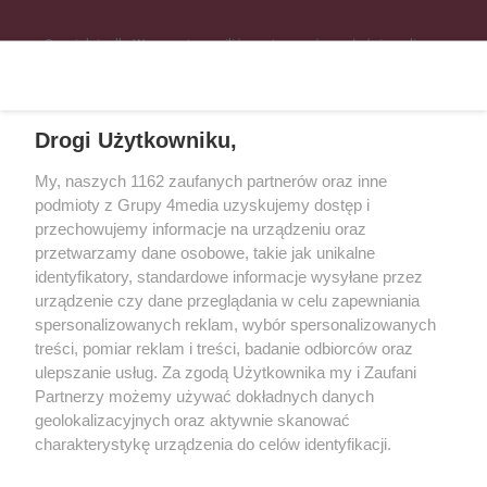
Specjalnie dla Was postanowiliśmy stworzyć rozgłośnię radiową
zajmującą się sprawami mieszkańców naszego regionu.
Nadajemy na
częstotliwościach: 93.7 FM, 95.2 FM, 103.7 FM, 94.9 FM dla mieszkańców
wschodniej i południowej Wielkopolski (Września, Środa Wlkp., Słupca,
Drogi Użytkowniku,
Śrem, Jarocin, Gniezno, Ostrów Wlkp.).
My, naszych 1162 zaufanych partnerów oraz inne
podmioty z Grupy 4media uzyskujemy dostęp i
Kontakt
Reklama
Patronat
Dane firmowe
przechowujemy informacje na urządzeniu oraz
Regulamin serwisu i ogłoszeń drobnych
przetwarzamy dane osobowe, takie jak unikalne
Regulamin konkursów
Polityka prywatności
identyfikatory, standardowe informacje wysyłane przez
Przetwarzanie danych osobowych
urządzenie czy dane przeglądania w celu zapewniania
spersonalizowanych reklam, wybór spersonalizowanych
treści, pomiar reklam i treści, badanie odbiorców oraz
Zapisz się do newslettera
ulepszanie usług. Za zgodą Użytkownika my i Zaufani
Dołącz do grona ludzi najlepiej poinformowanych!
Partnerzy możemy używać dokładnych danych
geolokalizacyjnych oraz aktywnie skanować
Zapisz się »
charakterystykę urządzenia do celów identyfikacji.
Ponieważ cenimy Twoją prywatność, prosimy o zgodę na