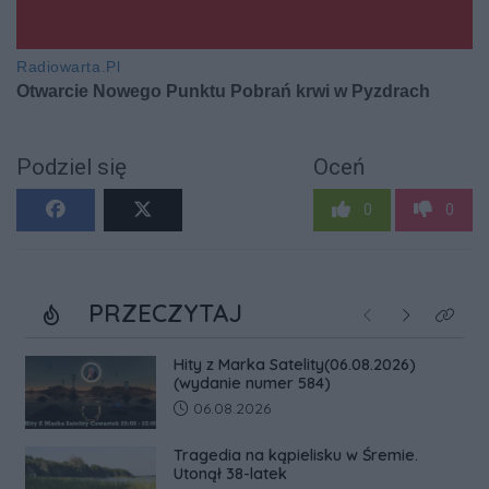
Podziel się
Oceń
0
0
PRZECZYTAJ
Poprzednie
Następne
Kliknij
Hity z Marka Satelity(06.08.2026)
(wydanie numer 584)
Data dodania artykułu:
06.08.2026
Tragedia na kąpielisku w Śremie.
Utonął 38-latek