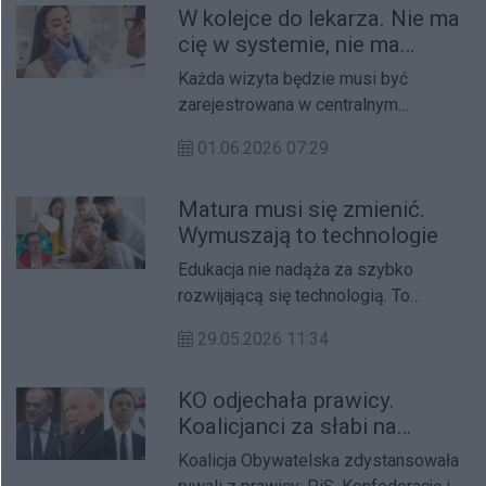
W kolejce do lekarza. Nie ma
cię w systemie, nie ma
pieniędzy
Każda wizyta będzie musi być
zarejestrowana w centralnym
systemie e‑rejestracji. Jeśli jej nie
01.06.2026 07:29
będzie, NFZ nie zapłaci za wykonane
świadczenie.
Matura musi się zmienić.
Wymuszają to technologie
Edukacja nie nadąża za szybko
rozwijającą się technologią. To
oznacza, że na nowo musimy
29.05.2026 11:34
przemyśleć formułę egzaminów
maturalnych.
KO odjechała prawicy.
Koalicjanci za słabi na
kolejną koalicję
Koalicja Obywatelska zdystansowała