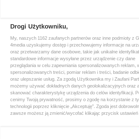
Drogi Użytkowniku,
My, naszych 1162 zaufanych partnerów oraz inne podmioty z 
4media uzyskujemy dostęp i przechowujemy informacje na urz
oraz przetwarzamy dane osobowe, takie jak unikalne identyfikat
standardowe informacje wysyłane przez urządzenie czy dane
przeglądania w celu zapewniania spersonalizowanych reklam, 
spersonalizowanych treści, pomiar reklam i treści, badanie odb
oraz ulepszanie usług. Za zgodą Użytkownika my i Zaufani Par
możemy używać dokładnych danych geolokalizacyjnych oraz a
skanować charakterystykę urządzenia do celów identyfikacji. 
cenimy Twoją prywatność, prosimy o zgodę na korzystanie z t
technologii poprzez kliknięcie „Akceptuję”. Zgoda jest dobrowoln
zawsze możesz ją zmienić/wycofać klikając przycisk ustawień
prywatności znajdujący się w lewym dolnym rogu strony
. N
rodzaje przetwarzania danych nie wymagają zgody użytkownika
masz prawo sprzeciwić się takiemu przetwarzaniu. Preferencje