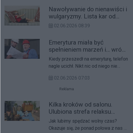
trafi teraz do Sejmu.
Nawoływanie do nienawiści i
wulgaryzmy. Lista kar od
KRRiT?
02.06.2026 08:39
Emerytura miała być
spełnieniem marzeń i… wrócił
do pracy
Kiedy przeszedł na emeryturę, telefon
nagle ucichł. Nikt nic od niego nie
chciał. W zamian mógł się cieszyć
02.06.2026 07:03
wolnym. I… wytrzymał tak kilka
tygodni.
Reklama
Kilka kroków od salonu.
Ulubiona strefa relaksu
Polaków
Jak lubimy spędzać wolny czas?
Okazuje się, że ponad połowa z nas w