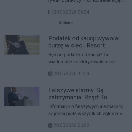
rywali z prawicy: PiS, Konfederację i
Konfederacją Korony Polskiej. I
29.05.2026 06:24
odnotowała największy wzrost. Dzięki
temu powiększyłaby pulę miejsc w
Reklama
Sejmie.
Podatek od kaucji wywołał
burzę w sieci. Resort
finansów wyjaśnia
Będzie podatek od kaucji? Ta
wiadomość zelektryzowała sieć.
Oliwy do ognia dolewały wypowiedzi
28.05.2026 11:59
polityków. Jest stanowisko
Ministerstwa Finansów.
Fałszywe alarmy. Są
zatrzymania. Rząd: To
dopiero początek
Informacje o fałszywych alarmach to
aż jedna piąta wszystkich zgłoszeń –
podkreśla minister cyfryzacji.
28.05.2026 06:22
Państwo sobie nie radzi? Radzi –