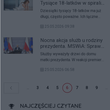
Tysiące 18-latków w spirali
długów
Dziesiątki tysięcy 18-latków ma już
długi, często poważne. Ich łączne
zobowiązania zbliżają się do 100 mln
25.05.2026 09:38
zł. To efekt ich pierwszych decyzji
finansowych.
Nocna akcja służb u rodziny
prezydenta. MSWiA: Sprawcy
nie pozostaną bezkarni
Służby wyważyły drzwi do domu
matki prezydenta. W reakcji premier
zwołał odprawę. To kolejna taka
25.05.2026 06:58
interwencja dotycząca zgłoszenia o
podłożeniu ładunków czy zagrożeniu
życia.
...
3
4
5
6
7
8
9
...
NAJCZĘŚCIEJ CZYTANE