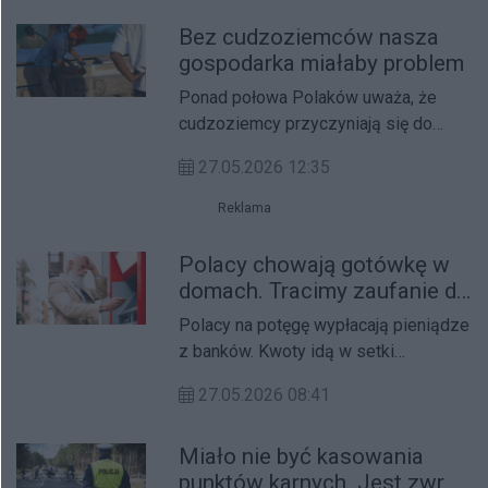
zapewnia.
Bez cudzoziemców nasza
gospodarka miałaby problem
Ponad połowa Polaków uważa, że
cudzoziemcy przyczyniają się do
wzrostu gospodarczego Polski.
27.05.2026 12:35
Dlatego powinniśmy się otworzyć na
osoby z innych krajów.
Reklama
Polacy chowają gotówkę w
domach. Tracimy zaufanie do
banków?
Polacy na potęgę wypłacają pieniądze
z banków. Kwoty idą w setki
miliardów złotych. Przechowują je w
27.05.2026 08:41
domach. Jednym z powodów może
być rosnąca szara strefa.
Miało nie być kasowania
punktów karnych. Jest zwrot