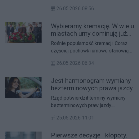
pracować. Teraz Polacy zabrali głos w
26.05.2026 08:56
tej sprawie. Wynik jest jednoznaczny.
Wybieramy kremację. W wielu
miastach urny dominują już
na cmentarzach
Rośnie popularność kremacji. Coraz
częściej pochówki urnowe stanowią
więcej lub znacznie więcej niż połowę
26.05.2026 06:34
pogrzebów na cmentarzach.
Jest harmonogram wymiany
bezterminowych prawa jazdy
Rząd potwierdził terminy wymiany
bezterminowych praw jazdy.
Harmonogram pozwoli uniknąć
25.05.2026 11:01
kolejek w urzędach. Czeka to miliony
kierowców.
Pierwsze decyzje i kłopoty.