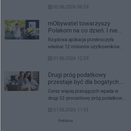
pogodny dzień woli pobyć na
02.06.2026 06:29
balkonie, tarasie lub w ogrodzie, niż
szukać czegoś innego.
mObywatel towarzyszy
Polakom na co dzień. I nie
zwalnia
Rządowa aplikacja przekroczyła
właśnie 12 milionów użytkowników.
mObywatel stał się najpopularniejszą
01.06.2026 12:29
aplikacją rządową w Unii Europejskiej.
Drugi próg podatkowy
przestaje być dla bogatych.
Płaci go coraz więcej osób
Coraz więcej pracujących wpada w
drugi 32-procentowy próg podatkowy.
Przekroczyło go około 10 proc.
01.06.2026 11:53
podatników. I będzie ich więcej, bo
pensje rosną.
Reklama