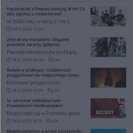
Pięcioraczki z Pławiec kończą 18 lat! Co
dziś słychać u rodzeństwa?
W 2006 roku, w nocy z 1 na 2
listopada, w Pławcach w powiecie
Data dodania artykułu:
03.11.2024 12:54
średzkim na świat przyszły
Znęcali się nad psami. Usłyszeli
pięcioraczki.
poważne zarzuty (galeria)
Pseudohodowla psów pod lupą
prokuratury. Była ona prowadzona
Data dodania artykułu:
Liczba komentarzy artykułu:
18.12.2023 20:54
34
w gm. Książ Wielkopolski w pow.
Święta w praktyce: Codzienność
śremskim. Na jej trop wpadli
przygotowań do magicznego czasu
inspektorzy weterynaryjni, którzy o
Kolorowe i przystrojone
sprawie powiadomili policję.
świątecznymi dekoracjami witryny
Data dodania artykułu:
Liczba komentarzy artykułu:
18.12.2023 13:09
93
sklepowe sprawiają, że ciężko
W Jarocinie oddadzą hołd
przejść obok nich obojętnie.
Powstańcom Wielkopolskim
Rozpoczęło się w Poznaniu, gdzie
mieszkańcy walczyli o ziemie
Data dodania artykułu:
Liczba komentarzy artykułu:
18.12.2023 15:15
84
polskie, które trafiły pod zabór
Bezpieczeństwo w kropli szczepionki.