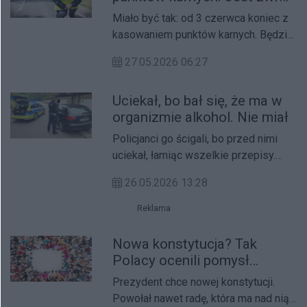
akcji i ważna ulga dla
Miało być tak: od 3 czerwca koniec z
kierowców
kasowaniem punktów karnych. Będzie
tak: kierowcy nadal będą mogli je
27.05.2026 06:27
usuwać. Ale pod jednym warunkiem…
Uciekał, bo bał się, że ma w
organizmie alkohol. Nie miał
Policjanci go ścigali, bo przed nimi
uciekał, łamiąc wszelkie przepisy.
Miał powód: myślał, że w jego
26.05.2026 13:28
organizmie wciąż jest alkohol.
Alkomat tego nie potwierdził, ale…
Reklama
Nowa konstytucja? Tak
Polacy ocenili pomysł
prezydenta
Prezydent chce nowej konstytucji.
Powołał nawet radę, która ma nad nią