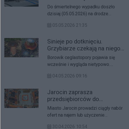
potrącona przez samochód
Do śmiertelnego wypadku doszło
ciężarowy
dzisiaj (05.05.2026) na drodze
powiatowej łączącej Witaszyczki z
05.05.2026 21:35
Zakrzewem w powiecie jarocińskim.
Sinieje po dotknięciu.
Grzybiarze czekają na niego
od maja
Borowik ceglastopory pojawia się
wcześnie i wygląda nietypowo.
Czerwone pory, ciemny kapelusz i
04.05.2026 09:16
szybkie sinienie potrafią odstraszyć,
mimo to w wielu regionach uchodzi za
Jarocin zaprasza
przysmak.
przedsiębiorców do
prowadzenia ogródków i
Miasto Jarocin prowadzi ciągły nabór
punktów gastronomicznych.
ofert na najem lub użyczenie
Trwa nabór ofert
lokalizacji przeznaczonych pod
30.04.2026 10:54
ogródki oraz punkty gastronomiczne.