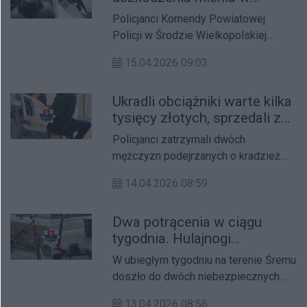
Środzie Wielkopolskiej.
Policjanci Komendy Powiatowej
Rozpoznajesz tę osobę?
Policji w Środzie Wielkopolskiej
prowadzą czynności w sprawie
15.04.2026 09:03
uszkodzenia mienia, do którego
doszło na terenie miasta.
Ukradli obciążniki warte kilka
tysięcy złotych, sprzedali za
300. Recydywiści zatrzymani
Policjanci zatrzymali dwóch
mężczyzn podejrzanych o kradzież
obciążników gospodarczych z
14.04.2026 08:59
posesji rolnika.
Dwa potrącenia w ciągu
tygodnia. Hulajnogi
elektryczne przyczyną
W ubiegłym tygodniu na terenie Śremu
groźnych wypadków w
doszło do dwóch niebezpiecznych
Śremie
zdarzeń z udziałem użytkowników
13.04.2026 08:56