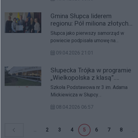
hulajnóg elektrycznych. W obu
przypadkach poszkodowani odnieśli
Gmina Słupca liderem
poważne obrażenia ciała.
regionu: Pół miliona złotych
na program „Bezpieczna
Słupca jako pierwszy samorząd w
Rodzina”
powiecie podpisała umowę na
realizację innowacyjnych usług
09.04.2026 21:01
społecznych. Dzięki pozyskaniu
blisko 500 tysięcy złotych z funduszy
Słupecka Trójka w programie
unijnych, w mieście powstanie
„Wielkopolska z klasą”.
Centrum Wsparcia Rodziny, oferujące
Uczniowie wyruszą na Szlak
kompleksową pomoc osobom w
Szkoła Podstawowa nr 3 im. Adama
Piastowski
trudnej sytuacji życiowej.
Mickiewicza w Słupcy
zakwalifikowała się do udziału w
08.04.2026 06:57
projekcie edukacyjnym „Wielkopolska
z klasą”. Inicjatywa ta pozwoli
uczniom na bezpośrednie poznanie
...
2
3
4
5
6
7
8
...
dziedzictwa historycznego i