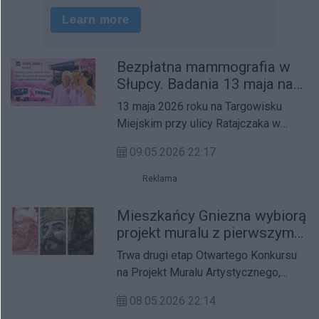
Bezpłatna mammografia w
Słupcy. Badania 13 maja na
targowisku miejskim
13 maja 2026 roku na Targowisku
Miejskim przy ulicy Ratajczaka w
Słupcy odbędą się bezpłatne badania
09.05.2026 22:17
mammograficzne w ramach
Populacyjnego Programu Wczesnego
Reklama
Wykrywania Raka Piersi.
Mieszkańcy Gniezna wybiorą
projekt muralu z pierwszym
królem Polski. Głosowanie
Trwa drugi etap Otwartego Konkursu
trwa do 10 maja
na Projekt Muralu Artystycznego,
realizowanego w ramach
08.05.2026 22:14
zwycięskiego projektu Budżetu