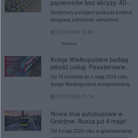
papierosów bez akcyzy. 40-
uwagi kierowców na pracowników i
latek z powiatu gostyńskiego
sprzęt obecnych na pasach ruchu.
Gostyńscy policjanci podczas kontroli
z zarzutem
drogowej zatrzymali samochód
osobowy, w którego bagażniku
27.04.2026 10:39
znajdowało się 1050 paczek
papierosów bez polskich znaków
Reklama
akcyzy.
Koleje Wielkopolskie badają
jakość usług. Pasażerowie
mogą wypełnić ankietę
Od 16 kwietnia do 3 maja 2026 roku
Koleje Wielkopolskie przeprowadzają
badanie jakości świadczonych usług.
24.04.2026 21:14
Nowa linia autobusowa w
Gnieźnie. Rusza już 4 maja!
Od 4 maja 2026 roku w gnieźnieńskiej