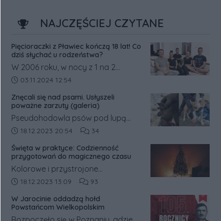
kulturowego regionu podczas
dofinansowanych wyjazdów
NAJCZĘŚCIEJ CZYTANE
edukacyjnych.
Pięcioraczki z Pławiec kończą 18 lat! Co
dziś słychać u rodzeństwa?
W 2006 roku, w nocy z 1 na 2
listopada, w Pławcach w powiecie
Data dodania artykułu:
03.11.2024 12:54
średzkim na świat przyszły
Znęcali się nad psami. Usłyszeli
pięcioraczki.
poważne zarzuty (galeria)
Pseudohodowla psów pod lupą
prokuratury. Była ona prowadzona
Data dodania artykułu:
Liczba komentarzy artykułu:
18.12.2023 20:54
34
w gm. Książ Wielkopolski w pow.
Święta w praktyce: Codzienność
śremskim. Na jej trop wpadli
przygotowań do magicznego czasu
inspektorzy weterynaryjni, którzy o
Kolorowe i przystrojone
sprawie powiadomili policję.
świątecznymi dekoracjami witryny
Data dodania artykułu:
Liczba komentarzy artykułu:
18.12.2023 13:09
93
sklepowe sprawiają, że ciężko
W Jarocinie oddadzą hołd
przejść obok nich obojętnie.
Powstańcom Wielkopolskim
Rozpoczęło się w Poznaniu, gdzie