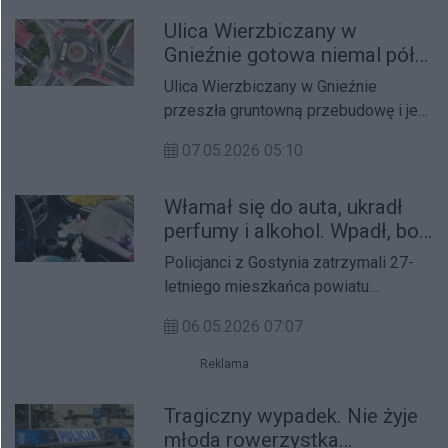
Obywatelskiego Miasta Gniezna
Ulica Wierzbiczany w
2026.
Gnieźnie gotowa niemal pół
roku przed terminem. To
Ulica Wierzbiczany w Gnieźnie
inwestycja za ponad 17,5 mln
przeszła gruntowną przebudowę i jest
złotych
już w pełni przejezdna. Inwestycja, na
07.05.2026 05:10
którą pierwotnie przewidziano czas
do września 2026 roku, została
Włamał się do auta, ukradł
zakończona z niemal półrocznym
perfumy i alkohol. Wpadł, bo
wyprzedzeniem. Całkowita wartość
zostawił portfel
zadania wyniosła 17 581 262,50 zł.
Policjanci z Gostynia zatrzymali 27-
letniego mieszkańca powiatu
śremskiego, który w nocy z 2 na 3
06.05.2026 07:07
maja włamał się do samochodu
zaparkowanego na terenie
Reklama
miejscowości Ziemlin, skradł perfumy
i alkohol oraz zniszczył wnętrze
Tragiczny wypadek. Nie żyje
pojazdu.
młoda rowerzystka