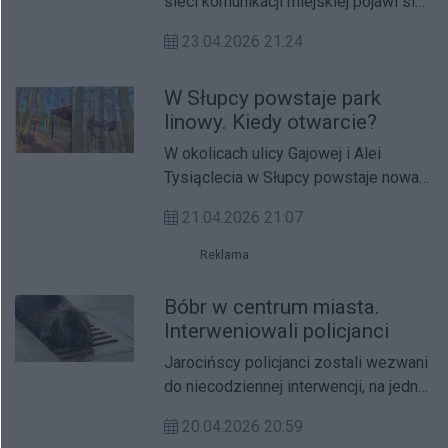
sieci komunikacji miejskiej pojawi się
nowa linia autobusowa nr 18, łącząca
23.04.2026 21:24
Skiereszewo z Pustachową.
W Słupcy powstaje park
linowy. Kiedy otwarcie?
W okolicach ulicy Gajowej i Alei
Tysiąclecia w Słupcy powstaje nowa
atrakcja rekreacyjna - park linowy.
21.04.2026 21:07
Reklama
Bóbr w centrum miasta.
Interweniowali policjanci
Jarocińscy policjanci zostali wezwani
do niecodziennej interwencji, na jednej
z ulic miasta pojawił się bóbr. Zwierzę
20.04.2026 20:59
sprawiało wrażenie osłabionego i