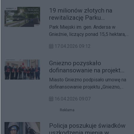
miało problemy z poruszaniem się.
19 milionów złotych na
rewitalizację Parku
Miejskiego w Gnieźnie. Prace
Park Miejski im. gen. Andersa w
ruszą jeszcze w tym roku
Gnieźnie, liczący ponad 15,5 hektara,
blisko 3 tysiące drzew i historia
17.04.2026 09:12
sięgająca początków XIX wieku
przejdzie gruntowną rewitalizację.
Gniezno pozyskało
dofinansowanie na projekt
„Gniezno, klimatycznie!".
Miasto Gniezno podpisało umowę na
Miasto zainwestuje
dofinansowanie projektu „Gniezno,
dziesiątki milionów złotych
klimatycznie! Królewskie miasto
bez obciążania budżetu
16.04.2026 09:07
przygotowane na zmiany klimatu,
bezpieczne, zielone, dostępne, dla
Reklama
mieszkańców".
Policja poszukuje świadków
uszkodzenia mienia w