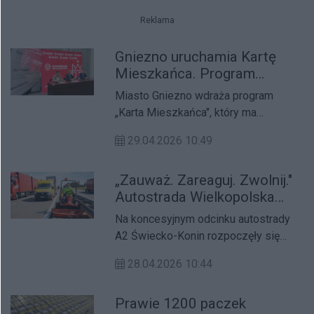
Reklama
Gniezno uruchamia Kartę
Mieszkańca. Program
startuje w czerwcu
Miasto Gniezno wdraża program
„Karta Mieszkańca", który ma
zapewnić konkretne korzyści
29.04.2026 10:49
finansowe mieszkańcom oraz
wzmocnić lokalną gospodarkę.
„Zauważ. Zareaguj. Zwolnij."
Uchwała w tej sprawie trafi pod
Autostrada Wielkopolska
obrady Rady Miasta podczas
rusza z kampanią na rzecz
najbliższej sesji, program ma
Na koncesyjnym odcinku autostrady
bezpieczeństwa
wystartować w czerwcu bieżącego
A2 Świecko-Konin rozpoczęły się
pracowników drogowych
roku.
wiosenne prace utrzymaniowe. Ich
28.04.2026 10:44
wznowieniu towarzyszy kampania
społeczna „Zauważ nas! Zareaguj!
Prawie 1200 paczek
Zwolnij!", której celem jest zwrócenie