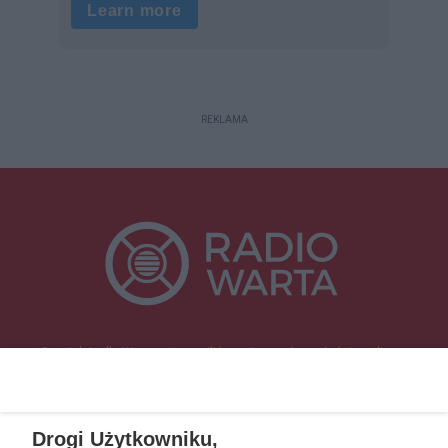
REKLAMA
Specjalnie dla Was postanowiliśmy stworzyć rozgłośnię radiową
zajmującą się sprawami mieszkańców naszego regionu.
Nadajemy na
częstotliwościach: 93.7 FM, 95.2 FM, 103.7 FM, 94.9 FM dla mieszkańców
wschodniej i południowej Wielkopolski (Września, Środa Wlkp., Słupca,
Drogi Użytkowniku,
Śrem, Jarocin, Gniezno, Ostrów Wlkp.).