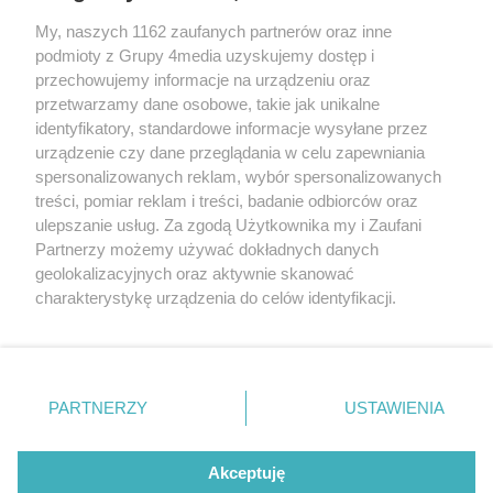
My, naszych 1162 zaufanych partnerów oraz inne
podmioty z Grupy 4media uzyskujemy dostęp i
Kontakt
Reklama
Patronat
Dane firmowe
przechowujemy informacje na urządzeniu oraz
Regulamin serwisu i ogłoszeń drobnych
przetwarzamy dane osobowe, takie jak unikalne
Regulamin konkursów
Polityka prywatności
identyfikatory, standardowe informacje wysyłane przez
Przetwarzanie danych osobowych
urządzenie czy dane przeglądania w celu zapewniania
spersonalizowanych reklam, wybór spersonalizowanych
treści, pomiar reklam i treści, badanie odbiorców oraz
Zapisz się do newslettera
ulepszanie usług. Za zgodą Użytkownika my i Zaufani
Dołącz do grona ludzi najlepiej poinformowanych!
Partnerzy możemy używać dokładnych danych
geolokalizacyjnych oraz aktywnie skanować
Zapisz się »
charakterystykę urządzenia do celów identyfikacji.
Ponieważ cenimy Twoją prywatność, prosimy o zgodę na
korzystanie z tych technologii poprzez kliknięcie
Szukaj
„Akceptuję”. Zgoda jest dobrowolna i zawsze możesz ją
zmienić/wycofać klikając przycisk ustawień prywatności
PARTNERZY
USTAWIENIA
znajdujący się w lewym dolnym rogu strony
. Niektóre
Facebook.com
Instagram.com
Youtube.com
rodzaje przetwarzania danych nie wymagają zgody
użytkownika, ale masz prawo sprzeciwić się takiemu
Akceptuję
przetwarzaniu. Preferencje będą miały zastosowania tylko