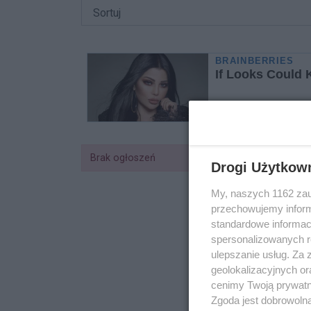
Brak ogłoszeń
Drogi Użytkow
My, naszych 1162 zau
przechowujemy informa
standardowe informac
spersonalizowanych re
ulepszanie usług. Za
geolokalizacyjnych or
cenimy Twoją prywatno
Zgoda jest dobrowoln