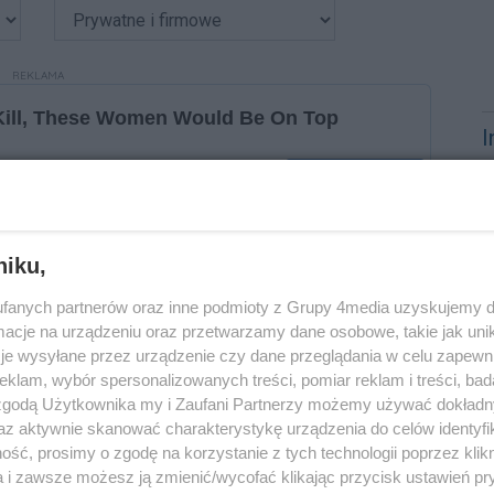
REKLAMA
I
K
M
niku,
M
fanych partnerów oraz inne podmioty z Grupy 4media uzyskujemy d
cje na urządzeniu oraz przetwarzamy dane osobowe, takie jak unika
je wysyłane przez urządzenie czy dane przeglądania w celu zapewn
klam, wybór spersonalizowanych treści, pomiar reklam i treści, bad
N
 zgodą Użytkownika my i Zaufani Partnerzy możemy używać dokład
az aktywnie skanować charakterystykę urządzenia do celów identyfi
O
ść, prosimy o zgodę na korzystanie z tych technologii poprzez klikn
a i zawsze możesz ją zmienić/wycofać klikając przycisk ustawień pr