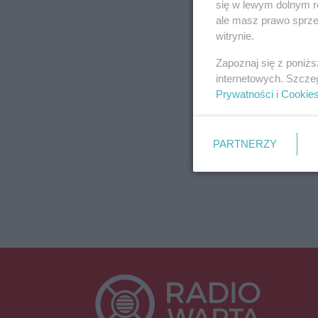
się w lewym dolnym r
ale masz prawo sprzec
witrynie.
Zapoznaj się z poniż
internetowych. Szcze
Prywatności
i
Cookie
PARTNERZY