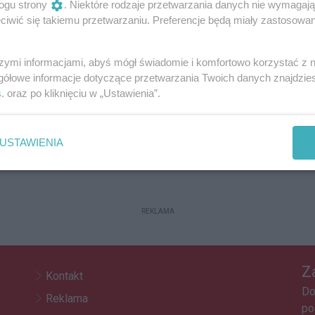
ogu strony
. Niektóre rodzaje przetwarzania danych nie wymagaj
P
iwić się takiemu przetwarzaniu. Preferencje będą miały zastosowania
R
szymi informacjami, abyś mógł świadomie i komfortowo korzystać z
gółowe informacje dotyczące przetwarzania Twoich danych znajdzi
s
. oraz po kliknięciu w „Ustawienia”.
S
U
USTAWIENIA
REKLAMA
Z
Kontakt
Do
Reklama
po