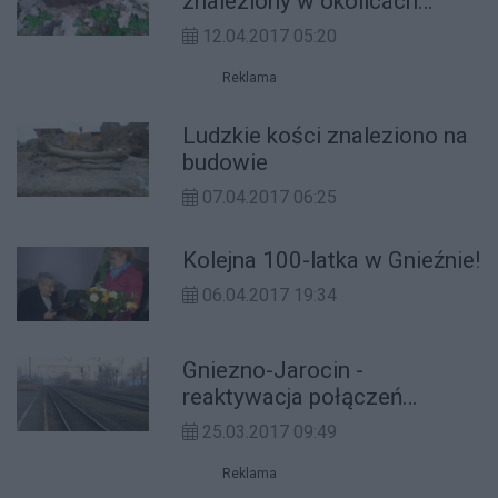
znaleziony w okolicach
Gniezna
12.04.2017 05:20
Reklama
Ludzkie kości znaleziono na
budowie
07.04.2017 06:25
Kolejna 100-latka w Gnieźnie!
06.04.2017 19:34
Gniezno-Jarocin -
reaktywacja połączeń
kolejowych przesunięta
25.03.2017 09:49
Reklama