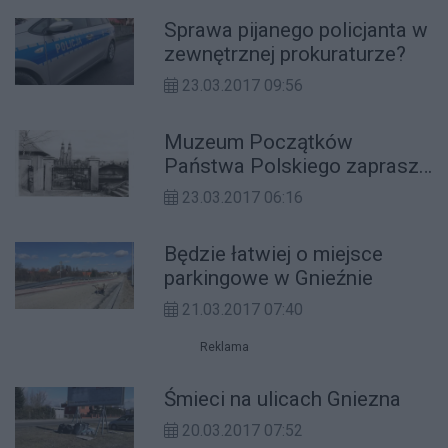
Sprawa pijanego policjanta w
zewnętrznej prokuraturze?
23.03.2017 09:56
Muzeum Początków
Państwa Polskiego zaprasza
na darmowy wykład!
23.03.2017 06:16
Będzie łatwiej o miejsce
parkingowe w Gnieźnie
21.03.2017 07:40
Reklama
Śmieci na ulicach Gniezna
20.03.2017 07:52