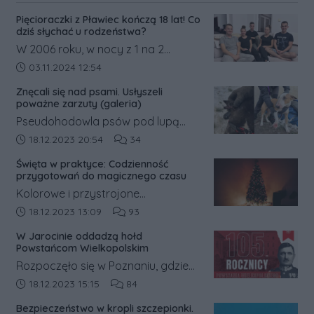
Pięcioraczki z Pławiec kończą 18 lat! Co
dziś słychać u rodzeństwa?
W 2006 roku, w nocy z 1 na 2
listopada, w Pławcach w powiecie
Data dodania artykułu:
03.11.2024 12:54
średzkim na świat przyszły
Znęcali się nad psami. Usłyszeli
pięcioraczki.
poważne zarzuty (galeria)
Pseudohodowla psów pod lupą
prokuratury. Była ona prowadzona
Data dodania artykułu:
Liczba komentarzy artykułu:
18.12.2023 20:54
34
w gm. Książ Wielkopolski w pow.
Święta w praktyce: Codzienność
śremskim. Na jej trop wpadli
przygotowań do magicznego czasu
inspektorzy weterynaryjni, którzy o
Kolorowe i przystrojone
sprawie powiadomili policję.
świątecznymi dekoracjami witryny
Data dodania artykułu:
Liczba komentarzy artykułu:
18.12.2023 13:09
93
sklepowe sprawiają, że ciężko
W Jarocinie oddadzą hołd
przejść obok nich obojętnie.
Powstańcom Wielkopolskim
Rozpoczęło się w Poznaniu, gdzie
mieszkańcy walczyli o ziemie
Data dodania artykułu:
Liczba komentarzy artykułu:
18.12.2023 15:15
84
polskie, które trafiły pod zabór
Bezpieczeństwo w kropli szczepionki.