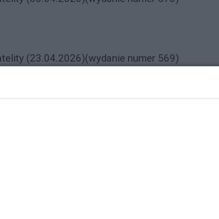
atelity (23.04.2026)(wydanie numer 569)
Reklama
atelity (16.04.2026)(wydanie numer 568)
ście: Centrum Zabaw i Edukacji HuHu