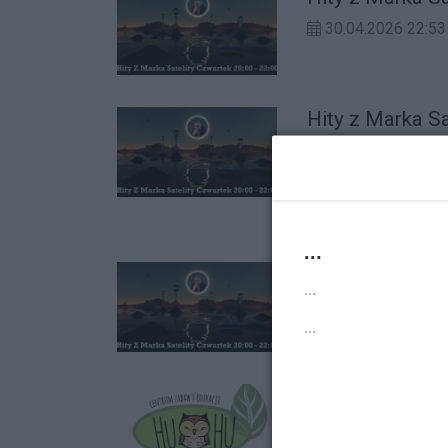
30.04.2026 22:53
Hity z Marka S
23.04.2026 22:52
...
Hity z Marka S
...
16.04.2026 22:55
...
Godzina na mie
(14.04.2026)