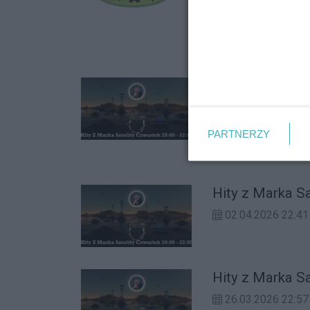
Są takie miejsca, kt
Huhu przestrzeń, w 
złapać oddech.
14.04.2026 16:08
Hity z Marka S
09.04.2026 22:52
PARTNERZY
Hity z Marka S
02.04.2026 22:41
Hity z Marka S
26.03.2026 22:57