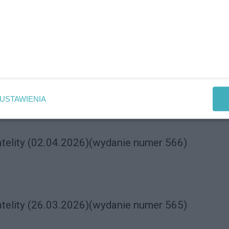
óre powstają z potrzeby… spokoju. I dokładnie takie jest
której dzieci mogą być dziećmi, a dorośli w końcu mogą
atelity (09.04.2026)(wydanie numer 567)
USTAWIENIA
Reklama
atelity (02.04.2026)(wydanie numer 566)
atelity (26.03.2026)(wydanie numer 565)