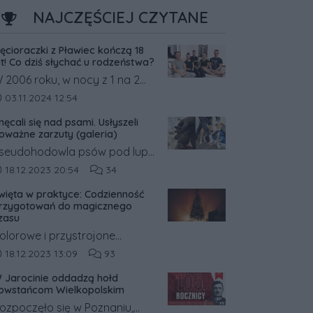
NAJCZĘŚCIEJ CZYTANE
ięcioraczki z Pławiec kończą 18
at! Co dziś słychać u rodzeństwa?
 2006 roku, w nocy z 1 na 2
istopada, w Pławcach w
ata dodania artykułu:
03.11.2024 12:54
owiecie średzkim na świat
nęcali się nad psami. Usłyszeli
rzyszły pięcioraczki.
oważne zarzuty (galeria)
seudohodowla psów pod lupą
rokuratury. Była ona
ata dodania artykułu:
Liczba komentarzy artykułu:
18.12.2023 20:54
34
rowadzona w gm. Książ
więta w praktyce: Codzienność
ielkopolski w pow. śremskim.
rzygotowań do magicznego
a jej trop wpadli inspektorzy
zasu
eterynaryjni, którzy o sprawie
olorowe i przystrojone
owiadomili policję.
wiątecznymi dekoracjami
ata dodania artykułu:
Liczba komentarzy artykułu:
18.12.2023 13:09
93
itryny sklepowe sprawiają, że
 Jarocinie oddadzą hołd
iężko przejść obok nich
owstańcom Wielkopolskim
bojętnie.
ozpoczęło się w Poznaniu,