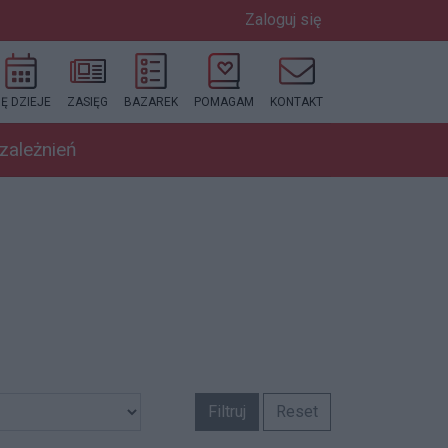
Zaloguj się
IĘ DZIEJE
ZASIĘG
BAZAREK
POMAGAM
KONTAKT
uzależnień
Filtruj
Reset