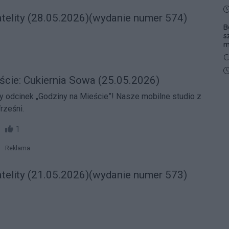
g
D
atelity (28.05.2026)(wydanie numer 574)
z
B
z
s
m
C
z
D
ście: Cukiernia Sowa (25.05.2026)
W
k
„Godziny na Mieście”! Nasze mobilne studio z
o
rześni.
03
1
Reklama
atelity (21.05.2026)(wydanie numer 573)