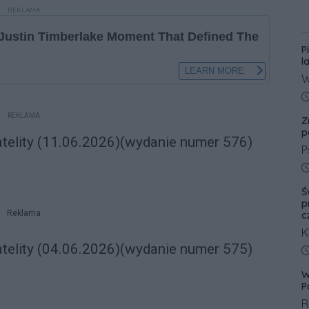
REKLAMA
P
l
W
l
D
p
REKLAMA
Z
p
p
atelity (11.06.2026)(wydanie numer 576)
P
p
D
p
Ś
W
p
Reklama
N
c
w
K
atelity (04.06.2026)(wydanie numer 575)
p
ś
D
w
W
c
P
o
R