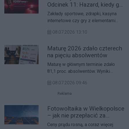
Odcinek 11: Hazard, kiedy gra
sięgnięciem po pomoc.
przestaje być zabawą?
Zakłady sportowe, zdrapki, kasyna
internetowe czy gry z elementami
losowości hazard może wydawać się
08.07.2026 13:10
niewinną rozrywką. Problem pojawia
się wtedy, gdy chęć wygranej zaczyna
Maturę 2026 zdało czterech
przejmować kontrolę nad decyzjami,
na pięciu absolwentów
czasem i pieniędzmi.
Maturę w głównym terminie zdało
81,1 proc. absolwentów. Wyniki
pokazują dużą różnicę między liceami
08.07.2026 09:46
i technikami.
Reklama
Fotowoltaika w Wielkopolsce
– jak nie przepłacić za
instalację i falownik?
Ceny prądu rosną, a coraz więcej