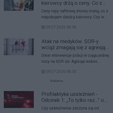
kierowcy drżą o ceny. Co z
CPN?
Ceny ropy naftowej znowu rosną, co z
niepokojem śledzą kierowcy. Czy w
tej sytuacji powróci program CPN?
09.07.2026 06:46
Odpowiada minister energii Miłosz
Motyka.
Atak na medyków. SOR-y
wciąż zmagają się z agresją
pacjentów
Dwie interwencje policji w ciągu jednej
nocy na SOR-ze. Agresja wobec
medyków to problem, z którym
09.07.2026 06:30
mierzą się szpitale w całym kraju.
Reklama
Profilaktyka uzależnień -
Odcinek 1: „To tylko raz…” od
czego naprawdę zaczyna się
Czy uzależnienie zaczyna się od
uzależnienie?