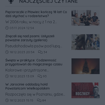
NAJCZĘŚCIEJ CZYTANE
Pięcioraczki z Pławiec kończą 18 lat! Co
dziś słychać u rodzeństwa?
W 2006 roku, w nocy z 1 na 2
listopada, w Pławcach w powiecie
Data dodania artykułu:
03.11.2024 12:54
średzkim na świat przyszły
Znęcali się nad psami. Usłyszeli
pięcioraczki.
poważne zarzuty (galeria)
Pseudohodowla psów pod lupą
prokuratury. Była ona prowadzona
Data dodania artykułu:
Liczba komentarzy artykułu:
18.12.2023 20:54
34
w gm. Książ Wielkopolski w pow.
Święta w praktyce: Codzienność
śremskim. Na jej trop wpadli
przygotowań do magicznego czasu
inspektorzy weterynaryjni, którzy o
Kolorowe i przystrojone
sprawie powiadomili policję.
świątecznymi dekoracjami witryny
Data dodania artykułu:
Liczba komentarzy artykułu:
18.12.2023 13:09
93
sklepowe sprawiają, że ciężko
W Jarocinie oddadzą hołd
przejść obok nich obojętnie.
Powstańcom Wielkopolskim
Rozpoczęło się w Poznaniu, gdzie
mieszkańcy walczyli o ziemie
Data dodania artykułu:
Liczba komentarzy artykułu:
18.12.2023 15:15
84