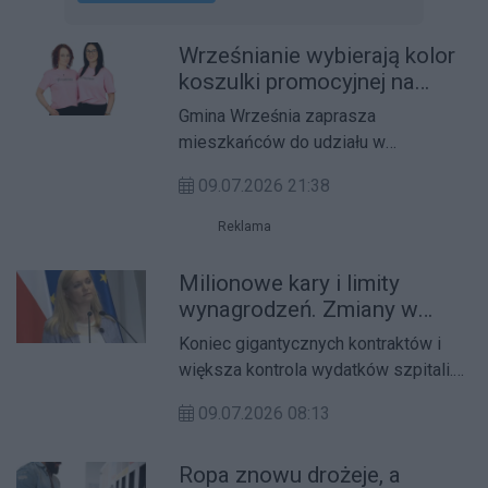
Wrześnianie wybierają kolor
koszulki promocyjnej na
2027 rok. Głosowanie trwa
Gmina Września zaprasza
do 17 lipca
mieszkańców do udziału w
głosowaniu na kolor koszulki
09.07.2026 21:38
promocyjnej na 2027 rok.
Reklama
Milionowe kary i limity
wynagrodzeń. Zmiany w
ochronie zdrowia
Koniec gigantycznych kontraktów i
większa kontrola wydatków szpitali.
Ministerstwo Zdrowia szykuje
09.07.2026 08:13
reformę ochrony zdrowia, która może
wywołać burzę.
Ropa znowu drożeje, a