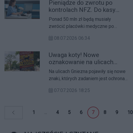
Grambet w podpoznańskim
Pieniądze do zwrotu po
Skórzewie.
kontrolach NFZ. Do kasy
Funduszu wrócą miliony
Ponad 50 mln zł będą musiały
złotych
zwrócić placówki medyczne po
kontrolach NFZ. Fundusz wykrył wiele
08.07.2026 06:34
nieprawidłowości w rozliczaniu
świadczeń i refundacji.
Uwaga koty! Nowe
oznakowanie na ulicach
Gniezna
Na ulicach Gniezna pojawiły się nowe
znaki, których zadaniem jest ochrona
czworonogów przed tragicznymi
07.07.2026 18:25
skutkami zderzeń z pojazdami.
1
...
4
5
6
7
8
9
10