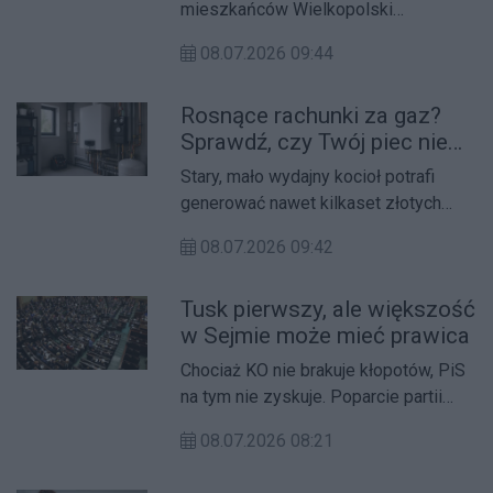
mieszkańców Wielkopolski
zastanawia się nad własną
08.07.2026 09:44
elektrownią słoneczną na dachu.
Problem w tym, że rynek fotowoltaiki
Rosnące rachunki za gaz?
bywa nieprzejrzysty – trudno ocenić,
Sprawdź, czy Twój piec nie
czy proponowana instalacja
jest tego przyczyną
rzeczywiście ma dobre parametry, a
Stary, mało wydajny kocioł potrafi
serce systemu, czyli falownik,
generować nawet kilkaset złotych
odpowiedniej jakości. Właśnie dlatego
niepotrzebnych kosztów rocznie.
coraz więcej instalatorów i
08.07.2026 09:42
Jeśli zbliża się sezon grzewczy, a
inwestorów szuka sprawdzonego
Twoje urządzenie ma już swoje lata,
partnera, jakim jest dystrybutor
Tusk pierwszy, ale większość
warto rozważyć wymianę na
fotowoltaiki w Poznaniu – firma Alter
w Sejmie może mieć prawica
nowoczesny model o wysokiej
Energia.
sprawności. Coraz więcej
Chociaż KO nie brakuje kłopotów, PiS
mieszkańców Poznania i okolic szuka
na tym nie zyskuje. Poparcie partii
w tym celu sprawdzonego źródła
Tuska jest prawie niezmienne. Za to
zakupu – piece Junkers Poznań
08.07.2026 08:21
rośnie w siłę mandatów
znajdziesz w stacjonarnym sklepie
skrajna prawica.