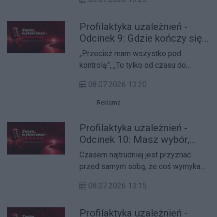
samotności to mogą być naturalne
etapy dorastania, ale czasem są
Profilaktyka uzależnień -
również sygnałem, że młody człowiek
Odcinek 9: Gdzie kończy się
mierzy się z trudnościami. Jak
zabawa, a zaczyna problem?
odróżnić jedno od drugiego?
„Przecież mam wszystko pod
kontrolą”, „To tylko od czasu do
czasu”, „Inni robią to częściej” takie
08.07.2026 13:20
myśli często pojawiają się wtedy, gdy
trudno zauważyć, że niewinna zabawa
Reklama
zaczyna przeradzać się w problem.
Gdzie przebiega granica i kiedy warto
Profilaktyka uzależnień -
się zatrzymać?
Odcinek 10: Masz wybór,
gdzie szukać pomocy i
Czasem najtrudniej jest przyznać
wsparcia?
przed samym sobą, że coś wymyka
się spod kontroli. Obawa przed oceną,
08.07.2026 13:15
wstyd czy przekonanie, że „muszę
poradzić sobie sam”, sprawiają, że
Profilaktyka uzależnień -
wiele osób zbyt długo zwleka z