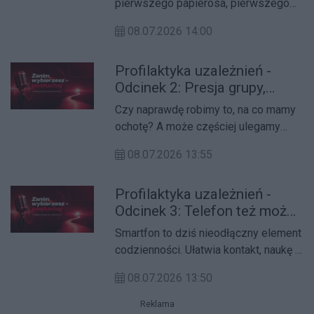
pierwszego papierosa, pierwszego
vape'a albo pierwszej imprezy? A
08.07.2026 14:00
może dużo wcześniej od ciekawości,
presji otoczenia i przekonania, że
Profilaktyka uzależnień -
„mnie to nie dotyczy”?
Odcinek 2: Presja grupy,
dlaczego tak trudno
Czy naprawdę robimy to, na co mamy
powiedzieć „nie”?
ochotę? A może częściej ulegamy
wpływowi znajomych, chcąc zostać
08.07.2026 13:55
zaakceptowani i nie wyróżniać się z
grupy?
Profilaktyka uzależnień -
Odcinek 3: Telefon też może
uzależniać, kiedy ekran
Smartfon to dziś nieodłączny element
przejmuje kontrolę?
codzienności. Ułatwia kontakt, naukę i
rozrywkę, ale czy potrafimy jeszcze
08.07.2026 13:50
odłożyć go na bok? Gdzie przebiega
granica między wygodnym
Reklama