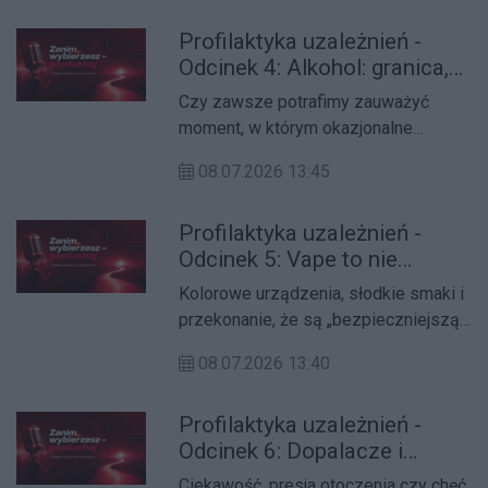
korzystaniem z telefonu a
uzależnieniem od ekranu?
Profilaktyka uzależnień -
Odcinek 4: Alkohol: granica,
której nie widzisz
Czy zawsze potrafimy zauważyć
moment, w którym okazjonalne
sięganie po alkohol przestaje być
08.07.2026 13:45
tylko wyborem? Dlaczego granica
między kontrolą a ryzykiem bywa tak
Profilaktyka uzależnień -
trudna do dostrzeżenia?
Odcinek 5: Vape to nie
zabawka - fakty zamiast
Kolorowe urządzenia, słodkie smaki i
mitów
przekonanie, że są „bezpieczniejszą”
alternatywą wokół e-papierosów
08.07.2026 13:40
narosło wiele mitów. Jak jest
naprawdę? Co warto wiedzieć o
Profilaktyka uzależnień -
nikotynie i jakie konsekwencje może
Odcinek 6: Dopalacze i
nieść regularne sięganie po vape'y?
narkotyki - ryzyko, którego
Ciekawość, presja otoczenia czy chęć