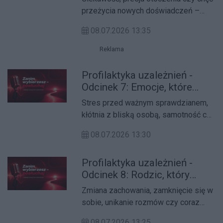
nie widać od razu
przeżycia nowych doświadczeń –
powodów sięgania po dopalacze i
08.07.2026 13:35
narkotyki może być wiele. Ich skutki
nie zawsze są jednak widoczne od
Reklama
razu, a jedna decyzja może prowadzić
do poważnych konsekwencji
Profilaktyka uzależnień -
zdrowotnych, psychicznych i
Odcinek 7: Emocje, które
społecznych.
pchają do używek
Stres przed ważnym sprawdzianem,
kłótnia z bliską osobą, samotność czy
gorszy dzień każdy z nas przeżywa
08.07.2026 13:30
trudne emocje. Problem pojawia się
wtedy, gdy zamiast je zrozumieć,
Profilaktyka uzależnień -
próbujemy je zagłuszyć, sięgając po
Odcinek 8: Rodzic, który
alkohol, papierosy, e-papierosy,
widzi za dużo… albo za mało
narkotyki lub uciekając w świat
Zmiana zachowania, zamknięcie się w
internetu.
sobie, unikanie rozmów czy coraz
więcej czasu spędzanego w
08.07.2026 13:25