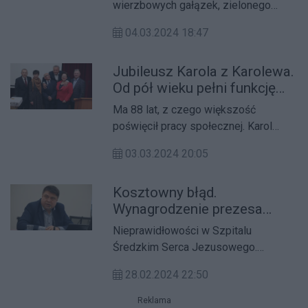
wierzbowych gałązek, zielonego
bukszpanu, suszonych traw i ziół.
04.03.2024 18:47
Palmy wielkanocne są przedmiotem
konkursu organizowanego przez
Jubileusz Karola z Karolewa.
Urząd Miejski w Środzie
Od pół wieku pełni funkcję
Wielkopolskiej.
sołtysa
Ma 88 lat, z czego większość
poświęcił pracy społecznej. Karol
Kazecki z Karolewa w pow. średzkim
03.03.2024 20:05
obchodzi 50-lecie sołtysowania.
Kosztowny błąd.
Wynagrodzenie prezesa
szpitala pod lupą prokuratury
Nieprawidłowości w Szpitalu
Średzkim Serca Jezusowego.
Dotyczą one wynagrodzenia prezesa.
28.02.2024 22:50
Reklama