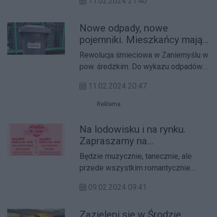
11.02.2024 21:40
nogą, ponadprzeciętnym
wyszkoleniem technicznym i
Nowe odpady, nowe
zmysłem do rozegrania.
pojemniki. Mieszkańcy mają
tylko jedną uwagę
Rewolucja śmieciowa w Zaniemyślu w
pow. średzkim. Do wykazu odpadów
zbieranych selektywnie -
11.02.2024 20:47
zmieszanych, tworzyw sztucznych,
szkła i papieru – doszedł kolejny:
Reklama
popiół.
Na lodowisku i na rynku.
Zapraszamy na
Walentynkowy Weekend
Będzie muzycznie, tanecznie, ale
przede wszystkim romantycznie.
Przed nami walentynkowy weekend w
09.02.2024 09:41
Środzie Wielkopolskiej.
Zazieleni się w Środzie.