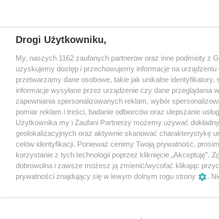
Drogi Użytkowniku,
My, naszych 1162 zaufanych partnerów oraz inne podmioty z 
uzyskujemy dostęp i przechowujemy informacje na urządzeniu 
przetwarzamy dane osobowe, takie jak unikalne identyfikatory,
informacje wysyłane przez urządzenie czy dane przeglądania w
zapewniania spersonalizowanych reklam, wybór spersonalizowa
pomiar reklam i treści, badanie odbiorców oraz ulepszanie usłu
Użytkownika my i Zaufani Partnerzy możemy używać dokładn
geolokalizacyjnych oraz aktywnie skanować charakterystykę u
celów identyfikacji. Ponieważ cenimy Twoją prywatność, prosi
korzystanie z tych technologii poprzez kliknięcie „Akceptuję”. Z
dobrowolna i zawsze możesz ją zmienić/wycofać klikając przyc
prywatności znajdujący się w lewym dolnym rogu strony
. N
przetwarzania danych nie wymagają zgody użytkownika, ale m
sprzeciwić się takiemu przetwarzaniu. Preferencje będą miały 
tylko na tej witrynie.