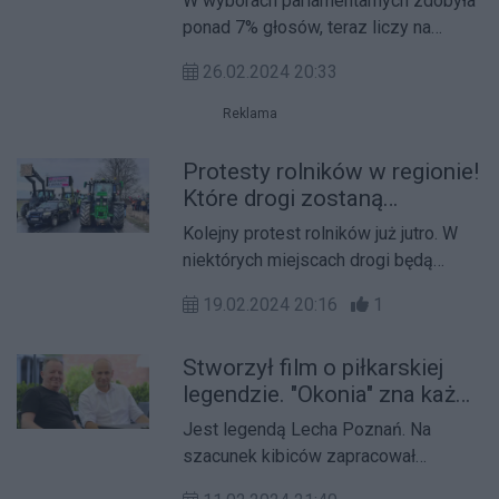
W wyborach parlamentarnych zdobyła
ponad 7% głosów, teraz liczy na
więcej. Konfederacja zainaugurowała
26.02.2024 20:33
kampanię samorządową.
Reklama
Protesty rolników w regionie!
Które drogi zostaną
zablokowane?
Kolejny protest rolników już jutro. W
niektórych miejscach drogi będą
blokowane, w innych – ruch będzie
19.02.2024 20:16
1
spowolniony przez poruszające się
ulicami ciągniki.
Stworzył film o piłkarskiej
legendzie. "Okonia" zna każdy
kibic
Jest legendą Lecha Poznań. Na
szacunek kibiców zapracował
postawą na boisku – doskonałą lewą