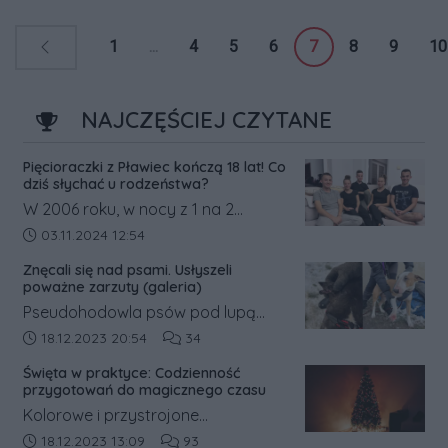
niedzielnego finału.
1
...
4
5
6
7
8
9
10
NAJCZĘŚCIEJ CZYTANE
Pięcioraczki z Pławiec kończą 18 lat! Co
dziś słychać u rodzeństwa?
W 2006 roku, w nocy z 1 na 2
listopada, w Pławcach w powiecie
Data dodania artykułu:
03.11.2024 12:54
średzkim na świat przyszły
Znęcali się nad psami. Usłyszeli
pięcioraczki.
poważne zarzuty (galeria)
Pseudohodowla psów pod lupą
prokuratury. Była ona prowadzona
Data dodania artykułu:
Liczba komentarzy artykułu:
18.12.2023 20:54
34
w gm. Książ Wielkopolski w pow.
Święta w praktyce: Codzienność
śremskim. Na jej trop wpadli
przygotowań do magicznego czasu
inspektorzy weterynaryjni, którzy o
Kolorowe i przystrojone
sprawie powiadomili policję.
świątecznymi dekoracjami witryny
Data dodania artykułu:
Liczba komentarzy artykułu:
18.12.2023 13:09
93