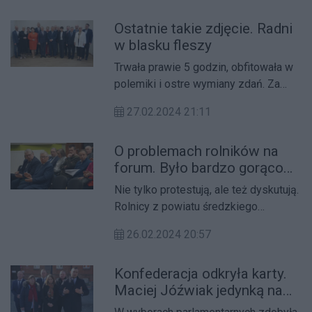
Ostatnie takie zdjęcie. Radni
w blasku fleszy
Trwała prawie 5 godzin, obfitowała w
polemiki i ostre wymiany zdań. Za
nami przedostatnia sesja Rady
27.02.2024 21:11
Powiatu Średzkiego tej kadencji.
O problemach rolników na
forum. Było bardzo gorąco
(galeria)
Nie tylko protestują, ale też dyskutują.
Rolnicy z powiatu średzkiego
zwierają szeregi. O swojej trudnej
26.02.2024 20:57
sytuacji i możliwościach wyjścia z niej
debatowali dziś w ośrodku kultury.
Konfederacja odkryła karty.
Maciej Jóźwiak jedynką na
liście do sejmiku