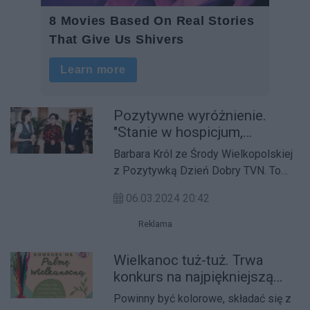
Pozytywne wyróżnienie.
"Stanie w hospicjum,
szykujemy gablotę"
Barbara Król ze Środy Wielkopolskiej
z Pozytywką Dzień Dobry TVN. To
wyróżnienie dla ludzi, którzy swoją
06.03.2024 20:42
energią, pasją i optymizmem zarażają
innych.
Reklama
Wielkanoc tuż-tuż. Trwa
konkurs na najpiękniejszą
palmę
Powinny być kolorowe, składać się z