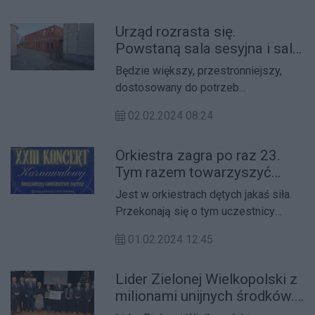
Urząd rozrasta się.
Powstaną sala sesyjna i sala
ślubów
Będzie większy, przestronniejszy,
dostosowany do potrzeb
pracowników, ale i petentów. Trwa
02.02.2024 08:24
rozbudowa Urzędu Gminy w Nowym
Mieście nad Wartą w pow. średzkim.
Orkiestra zagra po raz 23.
Tym razem towarzyszyć
będzie jej chór
Jest w orkiestrach dętych jakaś siła.
Przekonają się o tym uczestnicy
niedzielnego koncertu w Środzie
01.02.2024 12:45
Wielkopolskiej.
Lider Zielonej Wielkopolski z
milionami unijnych środków.
Kto z nich skorzysta?