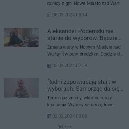
rolnicy z gm. Nowe Miasto nad Wartą
w pow. średzkim, których grunty mogą
06.02.2024 08:14
zostać wywłaszczone pod budowę
Centralnego Portu Komunikacyjnego.
Aleksander Podemski nie
stanie do wyborów. Będzie
nowy wójt
Zmiana warty w Nowym Mieście nad
Wartą w pow. średzkim. Dojdzie do
niej już w kwietniu.
05.02.2024 07:59
Radni zapowiadają start w
wyborach. Samorząd da się
lubić
Termin już znamy, wkrótce ruszy
kampania. Wybory samorządowe
odbędą się 7 kwietnia. Radni
02.02.2024 09:06
powiatowi ze Środy Wielkopolskiej
decyzję o starcie już podjęli.
Reklama