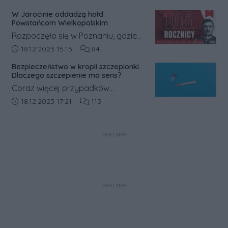
sklepowe sprawiają, że ciężko
W Jarocinie oddadzą hołd
przejść obok nich obojętnie.
Powstańcom Wielkopolskim
Rozpoczęło się w Poznaniu, gdzie
mieszkańcy walczyli o ziemie
Data dodania artykułu:
Liczba komentarzy artykułu:
18.12.2023 15:15
84
polskie, które trafiły pod zabór
Bezpieczeństwo w kropli szczepionki.
pruski.
Dlaczego szczepienie ma sens?
Coraz więcej przypadków
zachorowań na COVID-19. Wirus
Data dodania artykułu:
Liczba komentarzy artykułu:
18.12.2023 17:21
113
roznosi się drogą kropelkową, a
sprzyjają temu obniżona
REKLAMA
odporność i infekcje.
REKLAMA