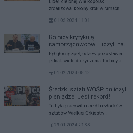
Lider Zielonej Wielkopolski
zrealizował kolejny krok w ramach
wspierania lokalnego rozwoju,
01.02.2024 11:31
podpisując umowę z samorządem
województwa na przyznanie środków
Rolnicy krytykują
finansowych na strategię rozwoju
samorządowców. Liczyli na
lokalnego. W ramach tej inicjatywy
ich wsparcie
średzka Lokalna Grupa Działania
Był głośny apel, odzew pozostawia
otrzyma ponad 7,5 mln euro, co
jednak wiele do życzenia. Rolnicy z
przekłada się na niemal 33 mln
powiatu średzkiego protestują
złotych.
01.02.2024 08:13
przeciwko planowanej budowie
Centralnego Portu Komunikacyjnego i
Średzki sztab WOŚP policzył
drogi ekspresowej S11.
pieniądze. Jest rekord!
To była pracowita noc dla członków
sztabów Wielkiej Orkiestry
Świątecznej Pomocy. Zliczały one
29.01.2024 21:38
pieniądze zebrane podczas