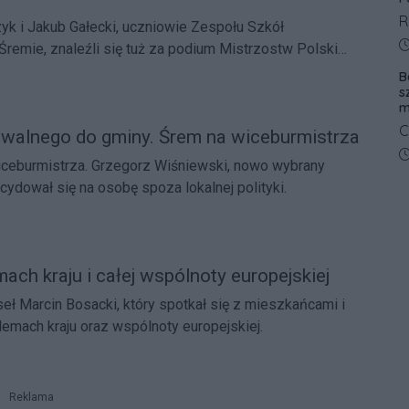
o
R
yk i Jakub Gałecki, uczniowie Zespołu Szkół
g
D
Śremie, znaleźli się tuż za podium Mistrzostw Polski
z
zniów Techników oraz Szkół Branżowych I stopnia.
B
z
s
m
C
walnego do gminy. Śrem na wiceburmistrza
z
D
eburmistrza. Grzegorz Wiśniewski, nowo wybrany
W
cydował się na osobę spoza lokalnej polityki.
k
o
ach kraju i całej wspólnoty europejskiej
eł Marcin Bosacki, który spotkał się z mieszkańcami i
emach kraju oraz wspólnoty europejskiej.
Reklama