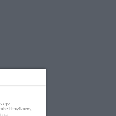
ostęp i
lne identyfikatory,
iania