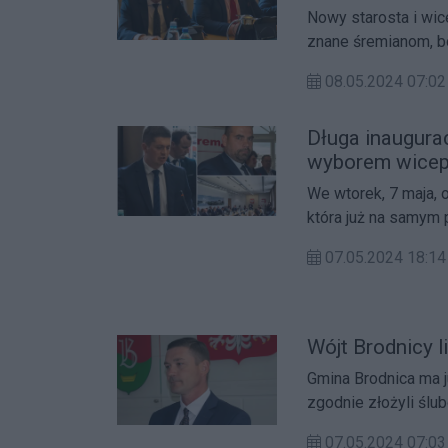
Nowy starosta i wi
znane śremianom, b
08.05.2024 07:02
Długa inaugurac
wyborem wicep
We wtorek, 7 maja, 
która już na samym
co do przyszłych de
07.05.2024 18:14
Wójt Brodnicy 
Gmina Brodnica ma 
zgodnie złożyli ślu
07.05.2024 07:03