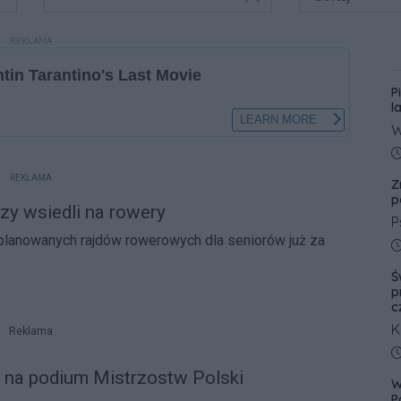
REKLAMA
P
l
W
l
D
p
REKLAMA
Z
p
p
zy wsiedli na rowery
P
planowanych rajdów rowerowych dla seniorów już za
p
D
p
Ś
W
p
N
c
w
K
Reklama
p
ś
D
w
y na podium Mistrzostw Polski
W
c
P