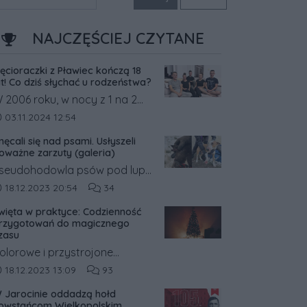
NAJCZĘŚCIEJ CZYTANE
ięcioraczki z Pławiec kończą 18
at! Co dziś słychać u rodzeństwa?
 2006 roku, w nocy z 1 na 2
istopada, w Pławcach w
ata dodania artykułu:
03.11.2024 12:54
owiecie średzkim na świat
nęcali się nad psami. Usłyszeli
rzyszły pięcioraczki.
oważne zarzuty (galeria)
seudohodowla psów pod lupą
rokuratury. Była ona
ata dodania artykułu:
Liczba komentarzy artykułu:
18.12.2023 20:54
34
rowadzona w gm. Książ
więta w praktyce: Codzienność
ielkopolski w pow. śremskim.
rzygotowań do magicznego
a jej trop wpadli inspektorzy
zasu
eterynaryjni, którzy o sprawie
olorowe i przystrojone
owiadomili policję.
wiątecznymi dekoracjami
ata dodania artykułu:
Liczba komentarzy artykułu:
18.12.2023 13:09
93
itryny sklepowe sprawiają, że
 Jarocinie oddadzą hołd
iężko przejść obok nich
owstańcom Wielkopolskim