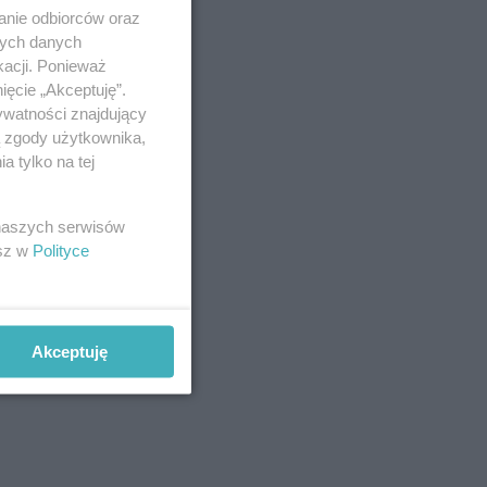
anie odbiorców oraz
nych danych
kacji. Ponieważ
ięcie „Akceptuję”.
ywatności znajdujący
ą zgody użytkownika,
 tylko na tej
 naszych serwisów
esz w
Polityce
Akceptuję