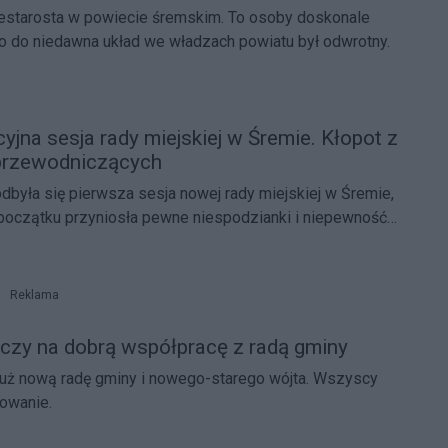
cestarosta w powiecie śremskim. To osoby doskonale
o do niedawna układ we władzach powiatu był odwrotny.
yjna sesja rady miejskiej w Śremie. Kłopot z
rzewodniczących
odbyła się pierwsza sesja nowej rady miejskiej w Śremie,
 początku przyniosła pewne niespodzianki i niepewność
cyzji w radzie.
Reklama
liczy na dobrą współpracę z radą gminy
już nową radę gminy i nowego-starego wójta. Wszyscy
bowanie.