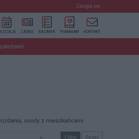
Zaloguj się
IĘ DZIEJE
ZASIĘG
BAZAREK
POMAGAM
KONTAKT
uzależnień
awozdania, sondy z mieszkańcami.
Filtruj
Reset