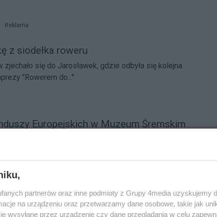
Reklama
kę z siodełka roweru
 zjechało się do Jarosławek, gdzie odbyła się kolejna
prezy "Rowerem do..."
unduszy Europejskich w Muzeum Śremskim
łonkostwa Polski w Unii Europejskiej w całym kraju
warte Funduszy Europejskich. Odbyły się one również w
niku,
fanych partnerów oraz inne podmioty z Grupy 4media uzyskujemy d
 Dolska ma pomysł na sypiącą się salę
cje na urządzeniu oraz przetwarzamy dane osobowe, takie jak unika
je wysyłane przez urządzenie czy dane przeglądania w celu zapewn