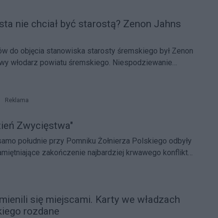
sta nie chciał być starostą? Zenon Jahns
w do objęcia stanowiska starosty śremskiego był Zenon
wy włodarz powiatu śremskiego. Niespodziewanie
ówił.
Reklama
zień Zwycięstwa"
samo południe przy Pomniku Żołnierza Polskiego odbyły
amiętniające zakończenie najbardziej krwawego konfliktu
 świata.
mienili się miejscami. Karty we władzach
kiego rozdane