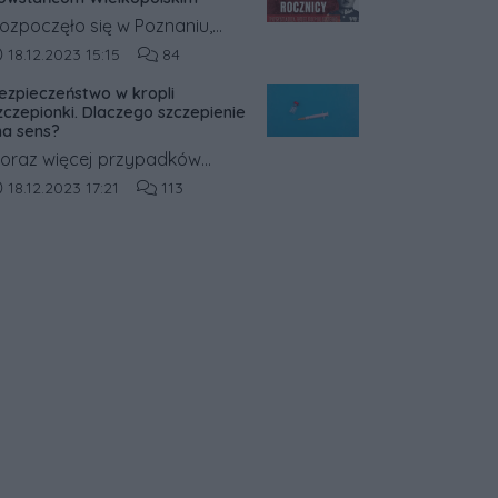
bojętnie.
ozpoczęło się w Poznaniu,
dzie mieszkańcy walczyli o
ata dodania artykułu:
Liczba komentarzy artykułu:
18.12.2023 15:15
84
iemie polskie, które trafiły pod
ezpieczeństwo w kropli
abór pruski.
zczepionki. Dlaczego szczepienie
a sens?
oraz więcej przypadków
achorowań na COVID-19.
ata dodania artykułu:
Liczba komentarzy artykułu:
18.12.2023 17:21
113
irus roznosi się drogą
ropelkową, a sprzyjają temu
bniżona odporność i infekcje.