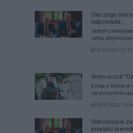
Dlaczego staro
odpowiada
Jednym z kandydató
Jahns, dotychczaso
jednak starosta odm
09.05.2024 07:41
Śrem uczcił "D
8 maja w Śremie w 
się uroczystości up
zbrojnego w historii
08.05.2024 14:04
Starostowie za
powiatu śrems