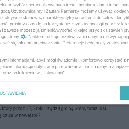
 świeżo zaprzysiężony burmistrz Dolska, już ma pomysł,
klam, wybór spersonalizowanych treści, pomiar reklam i treści, bad
 zgodą Użytkownika my i Zaufani Partnerzy możemy używać dokład
em sali sportowej w Dolsku, która przez osuwisko jest
az aktywnie skanować charakterystykę urządzenia do celów identyfi
wania.
ść, prosimy o zgodę na korzystanie z tych technologii poprzez klikn
a i zawsze możesz ją zmienić/wycofać klikając przycisk ustawień pr
Reklama
ogu strony
. Niektóre rodzaje przetwarzania danych nie wymagaj
iwić się takiemu przetwarzaniu. Preferencje będą miały zastosowania
 Małachowo z prezentem od PSP Śrem
hotniczej Straży Pożarnej w Małachowie w gminie Dolsk
szymi informacjami, abyś mógł świadomie i komfortowo korzystać z
.
gółowe informacje dotyczące przetwarzania Twoich danych znajdzi
s
. oraz po kliknięciu w „Ustawienia”.
ach znalazł się w nowej roli. Jak się z tym
USTAWIENIA
tóry przez 17,5 roku rządził gminą Śrem, teraz jest
ę czuje w nowej roli?